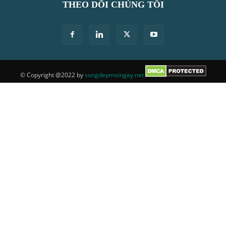
THEO DÕI CHÚNG TÔI
© Copyright @2022 by
songdepmoingay.net