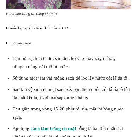
Cách làm trắng da bằng lá tía tô
Chuẩn bị nguyên liệu: 1 bó tía tô tươi.
Cách thực hiện:
Bạn rửa sạch lá tía tô, sau đó cho vào máy xay để xay
nhuyễn cùng với một ít nước.
Sử dụng một tấm vải mỏng sạch để lọc lấy nước cốt lá tía tô.
Sau khi vệ sinh da mặt sạch sẽ, bạn thoa nước cốt lá tía tô lên
da mặt kết hợp với massage nhẹ nhàng.
Thư giãn trong vòng 15-20 phút rồi rửa mặt lại bằng nước
sạch.
Áp dụng
cách làm trắng da mặt
bằng lá tía tô ít nhất 2-3
lần/tuần để sở hữu làn da trắng mịn như ý.