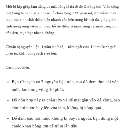
Một bí kíp giúp làm trắng da mặt bằng lá tía tô đó là xông hơi. Việc xông
mặt bằng lá tía tô sẽ giúp các lỗ chân lông được giãn nở, làm mềm nhân
mụn, các tinh chất thẩm thấu nhanh vào bên trong bề mặt da, giúp giảm
tình trạng sưng viêm do mụn, hỗ trợ điều trị mụn trứng cá, mụn cám, mụn
đầu đen, mụn bọc nhanh chóng.
Chuẩn bị nguyên liệu: 1 nắm lá tía tô, 1 nắm ngải cứu, 1 ít rau kinh giới,
chậu to, khăn bông sạch size lớn.
Cách thực hiện:
Bạn rửa sạch cả 3 nguyên liệu trên, sau đó đem đun sôi với
nước lọc trong vòng 10 phút.
Đổ hỗn hợp này ra chậu lớn và để mặt gần vào để xông, sao
cho hơi nước bay lên vừa tầm, không bị nóng quá.
Để đảm bảo hơi nước không bị bay ra ngoài, bạn dùng một
chiếc khăn bông lớn để trùm lên đầu.