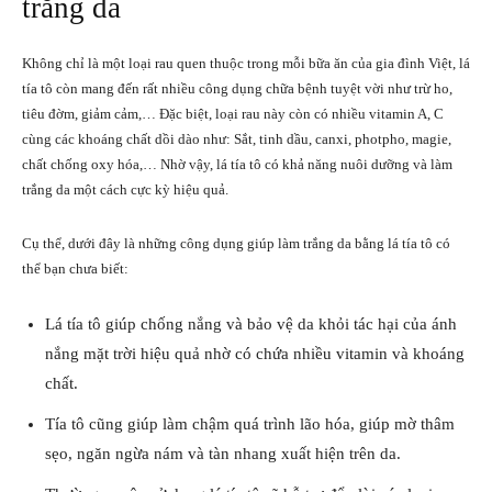
trắng da
Không chỉ là một loại rau quen thuộc trong mỗi bữa ăn của gia đình Việt, lá
tía tô còn mang đến rất nhiều công dụng chữa bệnh tuyệt vời như trừ ho,
tiêu đờm, giảm cảm,… Đặc biệt, loại rau này còn có nhiều vitamin A, C
cùng các khoáng chất dồi dào như: Sắt, tinh dầu, canxi, photpho, magie,
chất chống oxy hóa,… Nhờ vậy, lá tía tô có khả năng nuôi dưỡng và làm
trắng da một cách cực kỳ hiệu quả.
Cụ thể, dưới đây là những công dụng giúp làm trắng da bằng lá tía tô có
thể bạn chưa biết:
Lá tía tô giúp chống nắng và bảo vệ da khỏi tác hại của ánh
nắng mặt trời hiệu quả nhờ có chứa nhiều vitamin và khoáng
chất.
Tía tô cũng giúp làm chậm quá trình lão hóa, giúp mờ thâm
sẹo, ngăn ngừa nám và tàn nhang xuất hiện trên da.