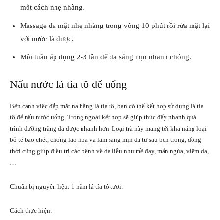
một cách nhẹ nhàng.
Massage da mặt nhẹ nhàng trong vòng 10 phút rồi rửa mặt lại
với nước là được.
Mỗi tuần áp dụng 2-3 lần để da sáng mịn nhanh chóng.
Nấu nước lá tía tô để uống
Bên cạnh việc đắp mặt nạ bằng lá tía tô, bạn có thể kết hợp sử dụng lá tía
tô để nấu nước uống. Trong ngoài kết hợp sẽ giúp thúc đẩy nhanh quá
trình dưỡng trắng da được nhanh hơn. Loại trà này mang tới khả năng loại
bỏ tế bào chết, chống lão hóa và làm sáng mịn da từ sâu bên trong, đồng
thời cũng giúp điều trị các bệnh về da liễu như mề đay, mẩn ngứa, viêm da,
…
Chuẩn bị nguyên liệu: 1 nắm lá tía tô tươi.
Cách thực hiện: