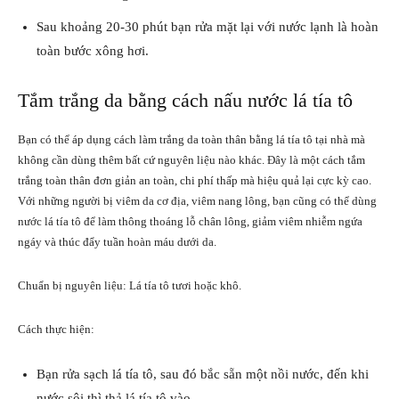
Sau khoảng 20-30 phút bạn rửa mặt lại với nước lạnh là hoàn
toàn bước xông hơi.
Tắm trắng da bằng cách nấu nước lá tía tô
Bạn có thể áp dụng cách làm trắng da toàn thân bằng lá tía tô tại nhà mà
không cần dùng thêm bất cứ nguyên liệu nào khác. Đây là một cách tắm
trắng toàn thân đơn giản an toàn, chi phí thấp mà hiệu quả lại cực kỳ cao.
Với những người bị viêm da cơ địa, viêm nang lông, bạn cũng có thể dùng
nước lá tía tô để làm thông thoáng lỗ chân lông, giảm viêm nhiễm ngứa
ngáy và thúc đẩy tuần hoàn máu dưới da.
Chuẩn bị nguyên liệu: Lá tía tô tươi hoặc khô.
Cách thực hiện:
Bạn rửa sạch lá tía tô, sau đó bắc sẵn một nồi nước, đến khi
nước sôi thì thả lá tía tô vào.