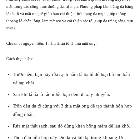
mặt trong các công thức dưỡng da, trị mụn. Phương pháp làm trắng da bằng
lá tía tô và mật ong sẽ giúp bạn cải thiện tình trạng da mụn, giúp thông
thoáng lỗ chân lông, làm mờ sẹo và cải thiện sắc tố, giúp da trắng sáng mịn
màng.
Chuẩn bị nguyên liệu: 1 nắm lá tía tô, 3 thìa mật ong.
Cách thực hiện:
Trước tiên, bạn hãy rửa sạch nắm lá tía tô để loại bỏ bụi bẩn
và tạp chất.
Sau khi lá tía tô ráo nước bạn đem đi xay nhuyễn.
Trộn đều tía tô cùng với 3 thìa mật ong để tạo thành hỗn hợp
đồng nhất.
Rửa mặt thật sạch, sau đó dùng khăn bông mềm để lau khô.
Thoa đều hỗn hợp này lên da và lưu lại trong khoảng 15