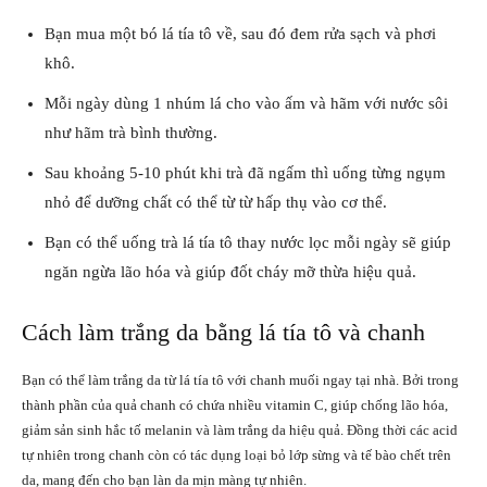
Bạn mua một bó lá tía tô về, sau đó đem rửa sạch và phơi
khô.
Mỗi ngày dùng 1 nhúm lá cho vào ấm và hãm với nước sôi
như hãm trà bình thường.
Sau khoảng 5-10 phút khi trà đã ngấm thì uống từng ngụm
nhỏ để dưỡng chất có thể từ từ hấp thụ vào cơ thể.
Bạn có thể uống trà lá tía tô thay nước lọc mỗi ngày sẽ giúp
ngăn ngừa lão hóa và giúp đốt cháy mỡ thừa hiệu quả.
Cách làm trắng da bằng lá tía tô và chanh
Bạn có thể làm trắng da từ lá tía tô với chanh muối ngay tại nhà. Bởi trong
thành phần của quả chanh có chứa nhiều vitamin C, giúp chống lão hóa,
giảm sản sinh hắc tố melanin và làm trắng da hiệu quả. Đồng thời các acid
tự nhiên trong chanh còn có tác dụng loại bỏ lớp sừng và tế bào chết trên
da, mang đến cho bạn làn da mịn màng tự nhiên.