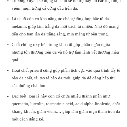
Thường xuyên sử dụng lá tía tô sẽ hỗ trợ đẩy lùi các loại mụn
viêm, mụn trứng cá cứng đầu trên da.
Lá tía tô còn có khả năng ức chế sự tổng hợp hắc tố da
melanin, giúp làm trắng da một cách tự nhiên. Nhờ đó mang
đến cho bạn làn da trắng sáng, mịn màng từ bên trong.
Chất chống oxy hóa trong là tía tô góp phần ngăn ngừa
những tổn thương trên da và hỗ trợ làm lành vết thương hiệu
quả.
Hoạt chất priseril cũng góp phần tích cực vào quá trình tẩy tế
bào da chết, tái tạo tế bào da mới, giúp da dễ dàng hấp thụ
các dưỡng chất hơn.
Đặc biệt, loại lá này còn có chứa nhiều thành phần như
quercetin, luteolin, rosmarinic acid, acid alpha-linolenic, chất
kháng khuẩn, giảm viêm,… giúp làm giảm mụn thâm trên da
một cách đáng kể.