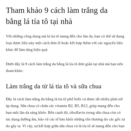
Tham khảo 9 cách làm trắng da
bằng lá tía tô tại nhà
Với những công dụng mà lá tía tô mang đến cho làn da, bạn có thể sử dụng
loại dược liệu này một cách đơn lẻ hoặc kết hợp thêm với các nguyên liệu
khác để làm tăng hiệu quả.
Dưới đây là 9 cách làm trắng da bằng lá tía tô đơn giản tại nhà mà bạn nên
tham khảo:
Làm trắng da từ lá tía tô và sữa chua
Đây là cách làm trắng da bằng lá tía tô phổ biến và được rất nhiều phái nữ
áp dụng. Sữa chua có chứa các vitamin B2, B5, B12, giúp mang đến cho
bạn một làn da sáng khỏe. Bên cạnh đó, riboflavin trong sữa chua còn có
tác dụng dưỡng ẩm, bảo vệ các tế bào khỏi những tổn thương do các gốc tự
do gây ra. Vì vậy, sự kết hợp giữa sữa chua và lá tía tô sẽ mang đến cho bạn