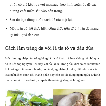
phút, có thể kết hợp với massage theo hình xoắn ốc để các
dưỡng chất thấm sâu vào bên trong.
Sau đó bạn dùng nước sạch để rửa mặt lại.
Mỗi tuần có thể thực hiện công thức trên từ 3-4 lần để mang
lại hiệu quả tích cực.
Cách làm trắng da với lá tía tô và dầu dừa
Một phương pháp làm trắng bằng lá tía tô khác mà bạn không nên bỏ qua
đó là kết hợp nguyên liệu này với dầu dừa. Trong dầu dừa có chứa vitamin
E, khoáng chất và axit lauric, có tác dụng kháng khuẩn, diệt virus và các
loại nấm. Bên cạnh đó, thành phần này còn có tác dụng ngăn ngừa sự hình
thành của sắc tố melanin, giúp da thêm trắng sáng và hồng hào.