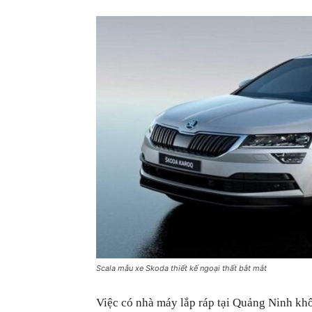
Scala mẫu xe Skoda thiết kế ngoại thất bắt mắt
Việc có nhà máy lắp ráp tại Quảng Ninh kh