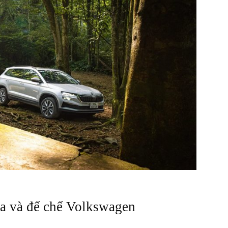
món
quà
da và đế chế Volkswagen