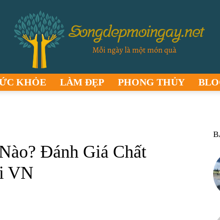
ỨC KHỎE
LÀM ĐẸP
PHONG THỦY
BLO
songdepmoingay.net
B
Nào? Đánh Giá Chất
i VN
–