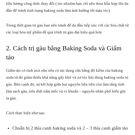
liều lượng công thức thay đổi ( tóc nhuộm bạn chỉ nên thoa hỗn hợp lên da
đầu để tránh tình trạng baking soda làm ảnh hưởng tới màu tóc).
Trong thời gian trị gàu bạn nên tránh để da đầu tiếp xúc với các hóa chất từ
các loại hóa mỹ phẩm để quá trình trị gàu đạt hiệu quả hơn
2. Cách trị gàu bằng Baking Soda và Giấm
táo
Giấm táo có tính axit nhẹ nên có tác dụng cân bằng độ kiềm của baking
soda từ đó giảm thiểu khả năng gây khô và xơ tóc khi dùng baking soda trị
gàu. Bên cạnh đó, sự kết hợp giữa hai nguyên liệu trên còn làm tăng tính
làm sạch gàu, tiêu diệt nấm mốc và vi khuẩn – nguyên nhân phổ biến gây
ra gàu.
Cách thực hiện như sau:
Chuẩn bị 2 thìa canh baking soda và 2 – 3 thìa canh giấm táo