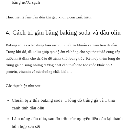
bằng nước sạch
Thực hiện 2 lần/tuần đến khi gàu không còn xuất hiện.
4. Cách trị gàu bằng baking soda và dầu oliu
Baking soda có tác dụng làm sạch bụi bẩn, vi khuẩn và nấm trên da đầu.
Trong khi đó, dầu oliu giúp tạo độ ẩm và bóng cho sợi tóc từ đó cung cấp
nước nhất định cho da đầu để tránh khô, bong tróc. Kết hợp thêm lòng đỏ
trứng gà bổ sung những dưỡng chất cần thiết cho tóc chắc khỏe như
protein, vitamin và các dưỡng chất khác…
Các thực hiện như sau:
Chuẩn bị 2 thìa baking soda, 1 lòng đỏ trứng gà và 1 thìa
canh tinh dầu oliu
Làm nóng dầu oliu, sau đó trộn các nguyên liệu còn lại thành
hỗn hợp sền sệt