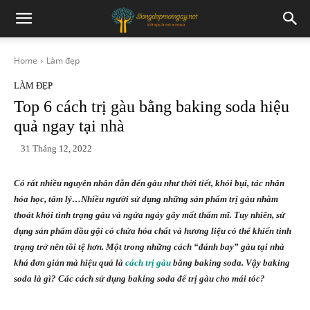
Home
Làm đẹp
LÀM ĐẸP
Top 6 cách trị gàu bằng baking soda hiệu
quả ngay tại nhà
31 Tháng 12, 2022
Có rất nhiều nguyên nhân dẫn đến gàu như thời tiết, khói bụi, tác nhân
hóa học, tâm lý…Nhiều người sử dụng những sản phẩm trị gàu nhằm
thoát khỏi tình trạng gàu và ngứa ngáy gây mất thẩm mĩ. Tuy nhiên, sử
dụng sản phẩm dầu gội có chứa hóa chất và hương liệu có thể khiến tình
trạng trở nên tồi tệ hơn. Một trong những cách “đánh bay” gàu tại nhà
khá đơn giản mà hiệu quả là
cách trị gàu
bằng baking soda. Vậy baking
soda là gì? Các cách sử dụng baking soda để trị gàu cho mái tóc?