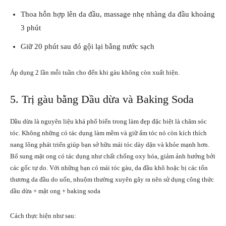
Thoa hỗn hợp lên da đầu, massage nhẹ nhàng da đầu khoảng
3 phút
Giữ 20 phút sau đó gội lại bằng nước sạch
Áp dụng 2 lần mỗi tuần cho đến khi gàu không còn xuất hiện.
5. Trị gàu bằng Dầu dừa và Baking Soda
Dầu dừa là nguyên liệu khá phổ biến trong làm đẹp đặc biệt là chăm sóc
tóc. Không những có tác dụng làm mềm và giữ ẩm tóc nó còn kích thích
nang lông phát triển giúp bạn sở hữu mái tóc dày dặn và khỏe mạnh hơn.
Bổ sung mật ong có tác dụng như chất chống oxy hóa, giảm ảnh hưởng bởi
các gốc tự do. Với những bạn có mái tóc gàu, da đầu khô hoặc bị các tổn
thương da đầu do uốn, nhuộm thường xuyên gây ra nên sử dụng công thức
dầu dừa + mật ong + baking soda
Cách thực hiện như sau: