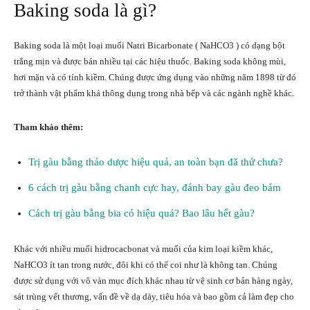
Baking soda là gì?
Baking soda là một loại muối Natri Bicarbonate ( NaHCO3 ) có dạng bột
trắng mịn và được bán nhiều tại các hiệu thuốc. Baking soda không mùi,
hơi mặn và có tính kiềm. Chúng được ứng dụng vào những năm 1898 từ đó
trở thành vật phẩm khá thông dụng trong nhà bếp và các ngành nghề khác.
Tham khảo thêm:
Trị gàu bằng thảo dược hiệu quả, an toàn bạn đã thử chưa?
6 cách trị gàu bằng chanh cực hay, đánh bay gàu đeo bám
Cách trị gàu bằng bia có hiệu quả? Bao lâu hết gàu?
Khác với nhiều muối hidrocacbonat và muối của kim loại kiềm khác,
NaHCO3 ít tan trong nước, đôi khi có thể coi như là không tan. Chúng
được sử dụng với vô vàn mục đích khác nhau từ vệ sinh cơ bản hàng ngày,
sát trùng vết thương, vấn đề về dạ dày, tiêu hóa và bao gồm cả làm đẹp cho