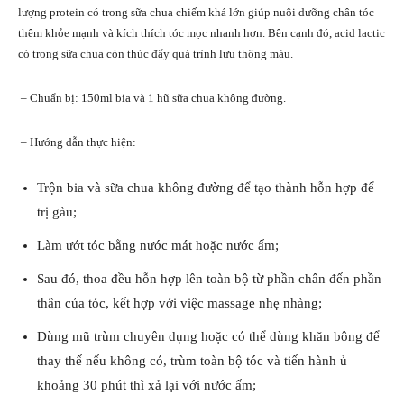
lượng protein có trong sữa chua chiếm khá lớn giúp nuôi dưỡng chân tóc
thêm khỏe mạnh và kích thích tóc mọc nhanh hơn. Bên cạnh đó, acid lactic
có trong sữa chua còn thúc đẩy quá trình lưu thông máu.
– Chuẩn bị: 150ml bia và 1 hũ sữa chua không đường.
– Hướng dẫn thực hiện:
Trộn bia và sữa chua không đường để tạo thành hỗn hợp để
trị gàu;
Làm ướt tóc bằng nước mát hoặc nước ấm;
Sau đó, thoa đều hỗn hợp lên toàn bộ từ phần chân đến phần
thân của tóc, kết hợp với việc massage nhẹ nhàng;
Dùng mũ trùm chuyên dụng hoặc có thể dùng khăn bông để
thay thế nếu không có, trùm toàn bộ tóc và tiến hành ủ
khoảng 30 phút thì xả lại với nước ấm;