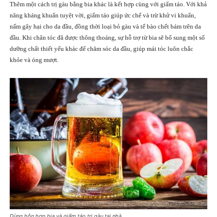
Thêm một cách trị gàu bằng bia khác là kết hợp cùng với giấm táo. Với khả
năng kháng khuẩn tuyệt vời, giấm táo giúp ức chế và trừ khử vi khuẩn,
nấm gây hại cho da đầu, đồng thời loại bỏ gàu và tế bào chết bám trên da
đầu. Khi chân tóc đã được thông thoáng, sự hỗ trợ từ bia sẽ bổ sung một số
dưỡng chất thiết yếu khác để chăm sóc da đầu, giúp mái tóc luôn chắc
khỏe và óng mượt.
Dùng hỗn hợp bia và giấm táo trị gàu tại nhà