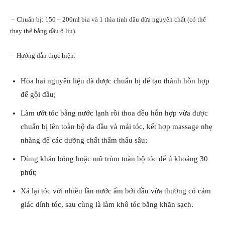
– Chuẩn bị: 150 – 200ml bia và 1 thìa tinh dầu dừa nguyên chất (có thể
thay thế bằng dầu ô liu).
– Hướng dẫn thực hiện:
Hòa hai nguyên liệu đã được chuẩn bị để tạo thành hỗn hợp
để gội đầu;
Làm ướt tóc bằng nước lạnh rồi thoa đều hỗn hợp vừa được
chuẩn bị lên toàn bộ da đầu và mái tóc, kết hợp massage nhẹ
nhàng để các dưỡng chất thẩm thấu sâu;
Dùng khăn bông hoặc mũ trùm toàn bộ tóc để ủ khoảng 30
phút;
Xả lại tóc với nhiều lần nước ấm bởi dầu vừa thường có cảm
giác dính tóc, sau cùng là làm khô tóc bằng khăn sạch.