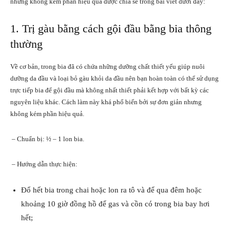
nhưng không kém phần hiệu quả được chia sẻ trong bài viết dưới đây:
1. Trị gàu bằng cách gội đầu bằng bia thông
thường
Về cơ bản, trong bia đã có chứa những dưỡng chất thiết yếu giúp nuôi
dưỡng da đầu và loại bỏ gàu khỏi da đầu nên bạn hoàn toàn có thể sử dụng
trực tiếp bia để gội đầu mà không nhất thiết phải kết hợp với bất kỳ các
nguyên liệu khác. Cách làm này khá phổ biến bởi sự đơn giản nhưng
không kém phần hiệu quả.
– Chuẩn bị: ½ – 1 lon bia.
– Hướng dẫn thực hiện:
Đổ hết bia trong chai hoặc lon ra tô và để qua đêm hoặc
khoảng 10 giờ đồng hồ để gas và cồn có trong bia bay hơi
hết;