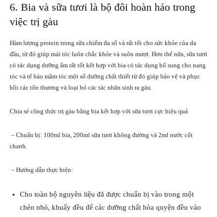
6. Bia và sữa tươi là bộ đôi hoàn hảo trong
việc trị gàu
Hàm lượng protein trong sữa chiếm đa số và rất tốt cho sức khỏe của da
đầu, từ đó giúp mái tóc luôn chắc khỏe và suôn mượt. Hơn thế nữa, sữa tươi
có tác dụng dưỡng ẩm rất tốt kết hợp với bia có tác dụng bổ sung cho nang
tóc và tế bào mầm tóc một số dưỡng chất thiết từ đó giúp bảo vệ và phục
hồi các tổn thương và loại bỏ các tác nhân sinh ra gàu.
Chia sẻ công thức trị gàu bằng bia kết hợp với sữa tươi cực hiệu quả
– Chuẩn bị: 100ml bia, 200ml sữa tươi không đường và 2ml nước cốt
chanh.
– Hướng dẫn thực hiện:
Cho toàn bộ nguyên liệu đã được chuẩn bị vào trong một
chén nhỏ, khuấy đều để các dưỡng chất hòa quyện đều vào