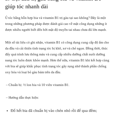
giúp tóc nhanh dài
Ủ tóc bằng hỗn hợp bia và vitamin B1 trị gàu tại sao không? Đây là một
trong những phương pháp được đánh giá cao về mặt công dụng những ít
được nhiều người biết đến bởi mật độ truyền tai nhau chưa đủ lớn mạnh.
Một số tài liệu có ghi nhận, vitamin B1 có công dụng cung cấp độ ẩm cho
da đầu và cải thiện tình trạng tóc bị khô, xơ và chẻ ngọn. Đồng thời, thúc
đẩy quá trình lưu thông máu và cung cấp nhiều dưỡng chất nuôi dưỡng
nang tóc luôn được khỏe mạnh. Hơn thế nữa, vitamin B1 khi kết hợp cùng
với bia sẽ giúp khắc phục tình trạng tóc gãy rụng nhờ thành phần chống
oxy hóa và loại bỏ gàu bám trên da đầu.
– Chuẩn bị: ½ lon bia và 10 viên vitamin B1.
– Hướng dẫn thực hiện:
Đổ hết bia đã chuẩn bị vào chén nhỏ rồi để qua đêm;