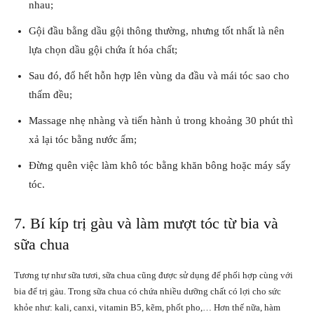
nhau;
Gội đầu bằng dầu gội thông thường, nhưng tốt nhất là nên
lựa chọn dầu gội chứa ít hóa chất;
Sau đó, đổ hết hỗn hợp lên vùng da đầu và mái tóc sao cho
thấm đều;
Massage nhẹ nhàng và tiến hành ủ trong khoảng 30 phút thì
xả lại tóc bằng nước ấm;
Đừng quên việc làm khô tóc bằng khăn bông hoặc máy sấy
tóc.
7. Bí kíp trị gàu và làm mượt tóc từ bia và
sữa chua
Tương tự như sữa tươi, sữa chua cũng được sử dụng để phối hợp cùng với
bia để trị gàu. Trong sữa chua có chứa nhiều dưỡng chất có lợi cho sức
khỏe như: kali, canxi, vitamin B5, kẽm, phốt pho,… Hơn thế nữa, hàm