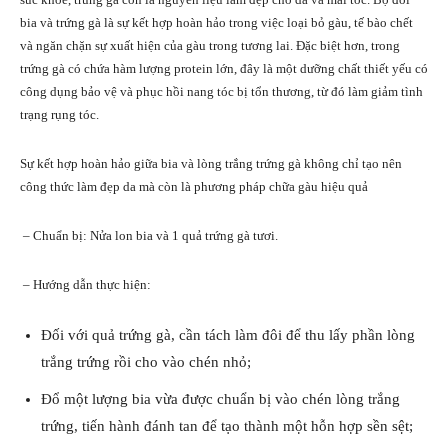
bia và trứng gà là sự kết hợp hoàn hảo trong việc loại bỏ gàu, tế bào chết
và ngăn chặn sự xuất hiện của gàu trong tương lai. Đặc biệt hơn, trong
trứng gà có chứa hàm lượng protein lớn, đây là một dưỡng chất thiết yếu có
công dụng bảo vệ và phục hồi nang tóc bị tổn thương, từ đó làm giảm tình
trạng rụng tóc.
Sự kết hợp hoàn hảo giữa bia và lòng trắng trứng gà không chỉ tạo nên
công thức làm đẹp da mà còn là phương pháp chữa gàu hiệu quả
– Chuẩn bị: Nửa lon bia và 1 quả trứng gà tươi.
– Hướng dẫn thực hiện:
Đối với quả trứng gà, cần tách làm đôi để thu lấy phần lòng
trắng trứng rồi cho vào chén nhỏ;
Đổ một lượng bia vừa được chuẩn bị vào chén lòng trắng
trứng, tiến hành đánh tan để tạo thành một hỗn hợp sền sệt;