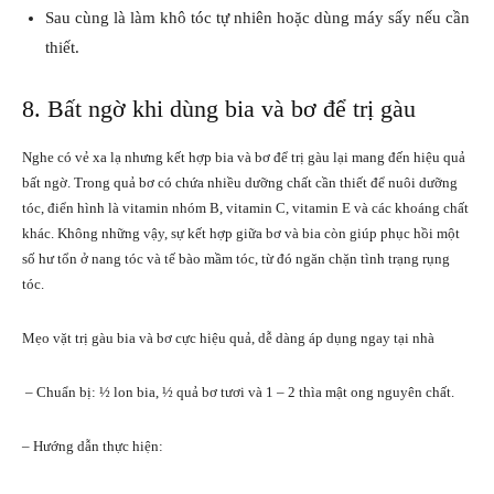
Sau cùng là làm khô tóc tự nhiên hoặc dùng máy sấy nếu cần
thiết.
8. Bất ngờ khi dùng bia và bơ để trị gàu
Nghe có vẻ xa lạ nhưng kết hợp bia và bơ để trị gàu lại mang đến hiệu quả
bất ngờ. Trong quả bơ có chứa nhiều dưỡng chất cần thiết để nuôi dưỡng
tóc, điển hình là vitamin nhóm B, vitamin C, vitamin E và các khoáng chất
khác. Không những vậy, sự kết hợp giữa bơ và bia còn giúp phục hồi một
số hư tổn ở nang tóc và tế bào mầm tóc, từ đó ngăn chặn tình trạng rụng
tóc.
Mẹo vặt trị gàu bia và bơ cực hiệu quả, dễ dàng áp dụng ngay tại nhà
– Chuẩn bị: ½ lon bia, ½ quả bơ tươi và 1 – 2 thìa mật ong nguyên chất.
– Hướng dẫn thực hiện: