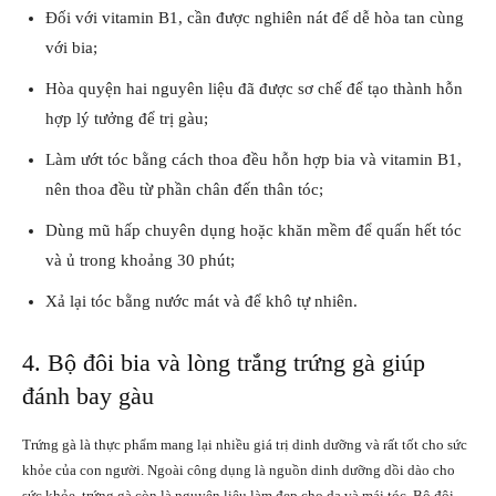
Đối với vitamin B1, cần được nghiên nát để dễ hòa tan cùng
với bia;
Hòa quyện hai nguyên liệu đã được sơ chế để tạo thành hỗn
hợp lý tưởng để trị gàu;
Làm ướt tóc bằng cách thoa đều hỗn hợp bia và vitamin B1,
nên thoa đều từ phần chân đến thân tóc;
Dùng mũ hấp chuyên dụng hoặc khăn mềm để quấn hết tóc
và ủ trong khoảng 30 phút;
Xả lại tóc bằng nước mát và để khô tự nhiên.
4. Bộ đôi bia và lòng trắng trứng gà giúp
đánh bay gàu
Trứng gà là thực phẩm mang lại nhiều giá trị dinh dưỡng và rất tốt cho sức
khỏe của con người. Ngoài công dụng là nguồn dinh dưỡng dồi dào cho
sức khỏe, trứng gà còn là nguyên liệu làm đẹp cho da và mái tóc. Bộ đôi