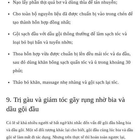
Nạo lấy phần thịt quả bơ và dùng thìa để tán nhuyễn;
Cho toàn bộ nguyên liệu đã được chuẩn bị vào trong chén để
tạo thành hỗn hợp đồng nhất;
Gội sạch đầu với dầu gội thông thường để làm sạch tóc và
loại bỏ bụi bẩn và tuyến nhờn;
Thoa hỗn hợp vừa được chuẩn bị lên đều mái tóc và da đầu,
sau đó dùng khăn bông sạch quấn tóc và ủ trong khoảng 30
phút;
Tháo bỏ khăn, massage nhẹ nhàng và gội sạch lại tóc.
9. Trị gàu và giảm tóc gãy rụng nhờ bia và
dầu gội đầu
Có lẽ sẽ khá nhiều người sẽ bất ngờ khi nhắc đến vấn đề gội đầu bằng bia
và dầu gội. Một số đối tượng khác lại cho biết, gội đầu cùng lúc bia và dầu
gội sẽ làm mất đi tác dụng. Nhưng trên thực tế thì hoàn toàn ngược lại,