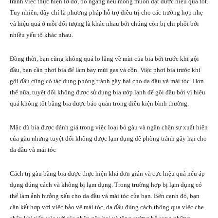
tránh việc thực hiện lở dở, bỏ ngang nếu mong muốn đạt được hiệu quả tốt.
Tuy nhiên, đây chỉ là phương pháp hỗ trợ điều trị cho các trường hợp nhẹ
và hiệu quả ở mỗi đối tượng là khác nhau bởi chúng còn bị chi phối bởi
nhiều yếu tố khác nhau.
Đồng thời, bạn cũng không quá lo lắng về mùi của bia bởi trước khi gội
đầu, bạn cần phơi bia để làm bay mùi gas và cồn. Việc phơi bia trước khi
gội đầu cũng có tác dụng phòng tránh gây hại cho da đầu và mái tóc. Hơn
thế nữa, tuyệt đối không được sử dụng bia ướp lạnh để gội đầu bởi vì hiệu
quả không tốt bằng bia được bảo quản trong điều kiện bình thường.
Mặc dù bia được đánh giá trong việc loại bỏ gàu và ngăn chặn sự xuất hiện
của gàu nhưng tuyệt đối không được lạm dụng để phòng tránh gây hại cho
da đầu và mái tóc
Cách trị gàu bằng bia được thực hiện khá đơn giản và cực hiệu quả nếu áp
dụng đúng cách và không bị lạm dụng. Trong trường hợp bị lạm dụng có
thể làm ảnh hưởng xấu cho da đầu và mái tóc của bạn. Bên cạnh đó, bạn
cần kết hợp với việc bảo vệ mái tóc, da đầu đúng cách thông qua việc che