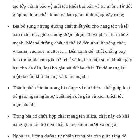
tạo lớp thành bảo vệ mái tóc khỏi bụi bẩn và bã nhờn. Từ đó,
giúp tóc luôn chắc khỏe và làm giảm tình trạng gãy rụng;
Bia bổ sung những dưỡng chất thiết yếu cho nang tóc và tế
bào mầm tóc, giúp chúng được phục hồi và phát triển khỏe
mạnh. Một số dưỡng chất có thể kể đến như: khoáng chất,
vitamin, sucrose, maltose,… Bên cạnh đó, chất chống oxy
hóa trong bia còn giúp ức chế và loại bỏ một số vi khuẩn gây
hại cho da đầu, loại bỏ gàu và tế bào chất. Từ đó mang lại
một da đầu khô thoáng và khỏe mạnh;
Thành phần biotin trong bia được ví như dược chất giúp loại
bỏ gàu, ngăn ngừa sự xuất hiện của gàu và kích thích tóc
mọc nhanh;
Trong bia có chứa hợp chất mang tên silica, chất này có khả
năng giúp tóc trở nên chắc khỏe, suôn mượt và óng ả;
Ngoài ra, lượng đường tự nhiên trong bia còn giúp tăng độ