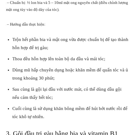
– Chuẩn bị: ½ lon bia và 5 – 10ml mật ong nguyên chất (điều chỉnh lượng
mật ong tùy vào độ dày của tóc).
– Hướng dẫn thực hiện:
Trộn hết phần bia và mật ong vừa được chuẩn bị để tạo thành
hỗn hợp để trị gàu;
Thoa đều hỗn hợp lên toàn bộ da đầu và mái tóc;
Dùng mũ hấp chuyên dụng hoặc khăn mềm để quấn tóc và ủ
trong khoảng 30 phút;
Sau cùng là gội lại đầu với nước mát, có thể dùng dầu gội
nếu cảm thấy bết tóc;
Cuối cùng là sử dụng khăn bông mềm để hút bớt nước rồi để
tóc khô tự nhiên.
3. Gội đầu trị gàu bằng bia và vitamin B1