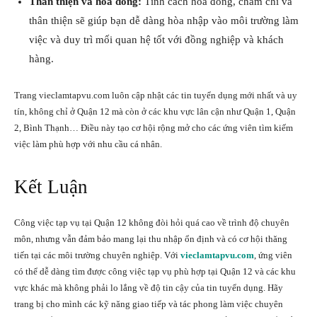
Thân thiện và hòa đồng:
Tính cách hòa đồng, chăm chỉ và
thân thiện sẽ giúp bạn dễ dàng hòa nhập vào môi trường làm
việc và duy trì mối quan hệ tốt với đồng nghiệp và khách
hàng.
Trang vieclamtapvu.com luôn cập nhật các tin tuyển dụng mới nhất và uy
tín, không chỉ ở Quận 12 mà còn ở các khu vực lân cận như Quận 1, Quận
2, Bình Thạnh… Điều này tạo cơ hội rộng mở cho các ứng viên tìm kiếm
việc làm phù hợp với nhu cầu cá nhân.
Kết Luận
Công việc tạp vụ tại Quận 12 không đòi hỏi quá cao về trình độ chuyên
môn, nhưng vẫn đảm bảo mang lại thu nhập ổn định và có cơ hội thăng
tiến tại các môi trường chuyên nghiệp. Với
vieclamtapvu.com
, ứng viên
có thể dễ dàng tìm được công việc tạp vụ phù hợp tại Quận 12 và các khu
vực khác mà không phải lo lắng về độ tin cậy của tin tuyển dụng. Hãy
trang bị cho mình các kỹ năng giao tiếp và tác phong làm việc chuyên