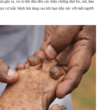
ủi gây ra, và có thể dẫn đến các triệu chứng như ho, sốt, đau
uy cơ mắc bệnh hủi tăng cao khi bạn tiếp xúc với một người