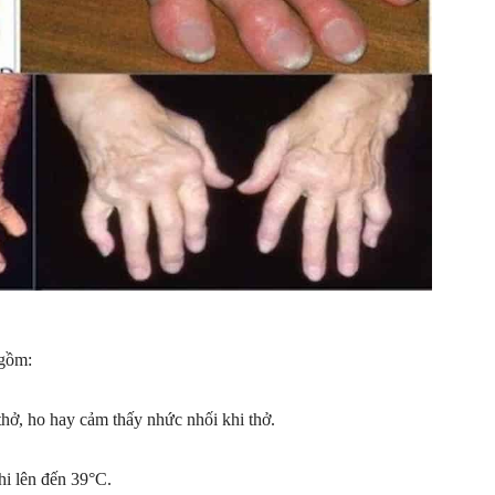
món
quà
 gồm:
hở, ho hay cảm thấy nhức nhối khi thở.
hi lên đến 39°C.