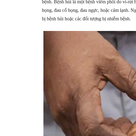
bệnh. Bệnh hủi là một bệnh viêm phổi do vi-rút h
họng, đau cổ họng, đau ngực, hoặc cảm lạnh. Ng
bị bệnh hủi hoặc các đối tượng bị nhiễm bệnh.