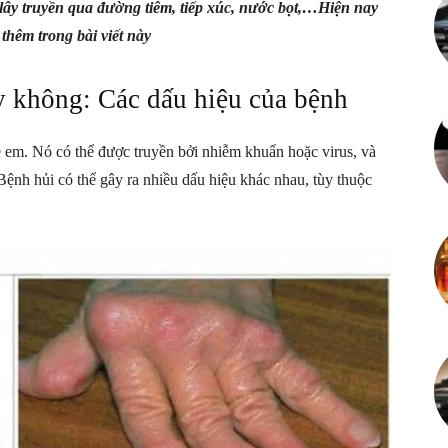
lây truyền qua đường tiêm, tiếp xúc, nước bọt,…Hiện nay
Mỗi
thêm trong bài viết này
y không: Các dấu hiệu của bệnh
ẻ em. Nó có thể được truyền bởi nhiễm khuẩn hoặc virus, và
ngày
Bệnh hủi có thể gây ra nhiều dấu hiệu khác nhau, tùy thuộc
là
một