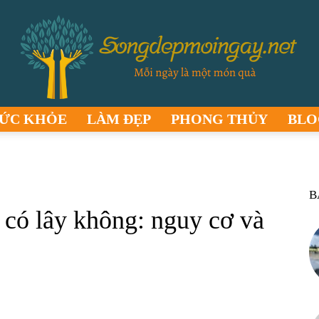
ỨC KHỎE
LÀM ĐẸP
PHONG THỦY
BLO
songdepmoingay.net
B
 có lây không: nguy cơ và
–