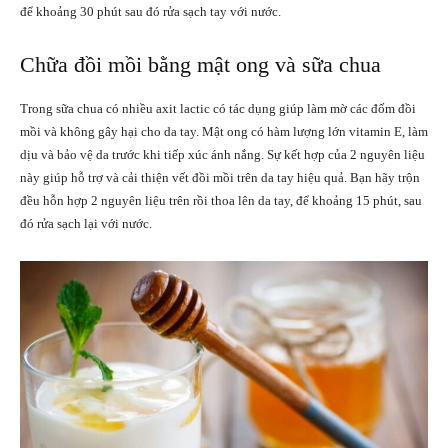
để khoảng 30 phút sau đó rửa sạch tay với nước.
Chữa đồi mồi bằng mật ong và sữa chua
Trong sữa chua có nhiều axit lactic có tác dụng giúp làm mờ các đốm đồi
mồi và không gây hại cho da tay. Mật ong có hàm lượng lớn vitamin E, làm
dịu và bảo vệ da trước khi tiếp xúc ánh nắng. Sự kết hợp của 2 nguyên liệu
này giúp hỗ trợ và cải thiện vết đồi mồi trên da tay hiệu quả. Bạn hãy trộn
đều hỗn hợp 2 nguyên liệu trên rồi thoa lên da tay, để khoảng 15 phút, sau
đó rửa sạch lại với nước.