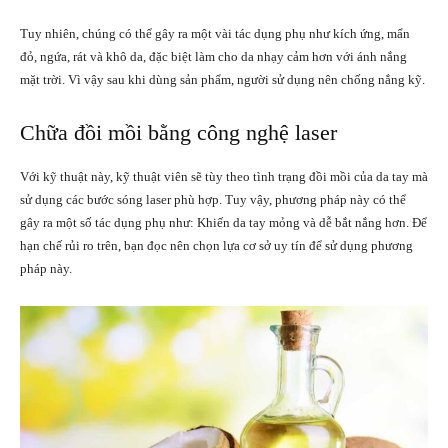
Tuy nhiên, chúng có thể gây ra một vài tác dụng phụ như kích ứng, mẩn
đỏ, ngứa, rát và khô da, đặc biệt làm cho da nhạy cảm hơn với ánh nắng
mặt trời. Vì vậy sau khi dùng sản phẩm, người sử dụng nên chống nắng kỹ.
Chữa đồi mồi bằng công nghệ laser
Với kỹ thuật này, kỹ thuật viên sẽ tùy theo tình trạng đồi mồi của da tay mà
sử dụng các bước sóng laser phù hợp. Tuy vậy, phương pháp này có thể
gây ra một số tác dụng phụ như: Khiến da tay mỏng và dễ bắt nắng hơn. Để
hạn chế rủi ro trên, bạn đọc nên chọn lựa cơ sở uy tín để sử dụng phương
pháp này.