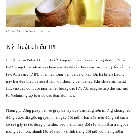
Chữa đồi mồi bằng giấm táo
Kỹ thuật chiếu IPL
IPL (Intense Pulsed Light) là sử dụng nguồn ánh sáng xung động với các
bước sóng khác nhau và chiếu vào da để cải thiện các tình trạng đồi mồi da
tay. Ánh sáng từ IPL phân tán rộng trên da và đi vào lớp hạ bì mà không
gây hại đến biểu bì nên ít làm tổn thương đến da tay. Khi chiếu ánh sáng
IPL vào các đốm đồi mồi, nhiệt lượng cao từ bước sóng sẽ hấp thụ các sắc
tố Melanin giúp loại bỏ các đốm đồi mồi.
Những phương pháp trên sẽ giúp da tay của bạn sáng hơn nhưng không tác
động được tận gốc nguyên nhân gây đồi mồi. Hơn nữa, nếu dùng sai cách
có thể gây ra tác dụng phụ như: Sẹo thâm, thay đổi sắc tố, nhiễm trùng, da
mỏng yếu hơn, nhanh lão hóa hơn và tình trạng đồi mồi có thể nghiêm