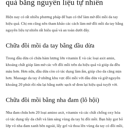
quả bằng nguyên liệu tự nhiên
Hiện nay có rất nhiều phương pháp để bạn có thể làm mờ đồi mồi da tay
hiệu quả. Chị em cũng nên tham khảo các cách làm mờ đồi mồi da tay bằng
nguyên liệu tự nhiên rất hiệu quả và an toàn dưới đây.
Chữa đồi mồi da tay bằng dầu dừa
Trong dầu dừa có chứa hàm lượng lớn vitamin E và các loại axit amin,
khoáng chất giúp làm mờ các vết đồi mồi trên da hiệu quả và giúp da đều
màu hơn. Hơn nữa, dầu dừa còn có tác dụng làm ẩm, giúp cho da căng mịn
hơn. Massage da tay ở những khu vực đồi mồi với dầu dừa và giữ nguyên
khoảng 20 phút rồi rửa lại bằng nước sạch sẽ đem lại hiệu quả tuyệt vời.
Chữa đồi mồi bằng nha đam (lô hội)
Nha đam chứa hơn 20 loại amino axit, vitamin và các chất chống oxy hóa
có tác dụng tẩy da chết và làm sáng vùng da tay bị đồi mồi. Bạn hãy gọt bỏ
lớp vỏ nha đam xanh bên ngoài, lấy gel và thoa lên vùng da tay có đồi mồi,