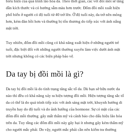
biểu hiện của quá trình lão hóa da. Theo thời gian, các vết đồi mồi sẽ tăng
dần kích thước và có hướng sẫm màu hơn trước. Đốm đồi mồi xuất hiện
phổ biến ở người có độ tuổi từ 40 trở lên. Ở độ tuổi này, da trở nên mỏng
hơn, kém đàn hồi hơn và thường bị tổn thương do tiếp xúc với ánh nắng
mặt trời.
Tuy nhiên, đốm đồi mồi cũng có khả năng xuất hiện ở những người trẻ
tuổi, đặc biệt đối với những người thường xuyên làm việc dưới ánh mặt
trời nhưng không có các biện pháp bảo vệ.
Da tay bị đồi mồi là gì?
Da tay bị đồi mồi là do tình trạng tăng sắc tố da. Dù bạn sở hữu nước da
nào thì đều có khả năng xảy ra hiện tượng đồi mồi. Hiện tượng tăng sắc tố
da có thể là do quá trình tiếp xúc với ánh sáng mặt trời, khuynh hướng di
truyền hay do độ tuổi và do ảnh hưởng của hormone. Sự có mặt của các
đốm đồi mồi thường gây mất thẩm mỹ và cảnh báo cho dấu hiệu lão hóa
trên da. Tuy rằng các đốm đồi mồi này gây hại ít nhưng gây kém thẩm mỹ
cho người mắc phải. Do vậy, người mắc phải cần nên kiểm tra thường