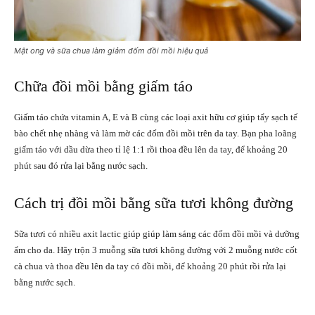
Mật ong và sữa chua làm giảm đốm đồi mồi hiệu quả
Chữa đồi mồi bằng giấm táo
Giấm táo chứa vitamin A, E và B cùng các loại axit hữu cơ giúp tẩy sạch tế
bào chết nhẹ nhàng và làm mờ các đốm đồi mồi trên da tay. Bạn pha loãng
giấm táo với dầu dừa theo tỉ lệ 1:1 rồi thoa đều lên da tay, để khoảng 20
phút sau đó rửa lại bằng nước sạch.
Cách trị đồi mồi bằng sữa tươi không đường
Sữa tươi có nhiều axit lactic giúp giúp làm sáng các đốm đồi mồi và dưỡng
ẩm cho da. Hãy trộn 3 muỗng sữa tươi không đường với 2 muỗng nước cốt
cà chua và thoa đều lên da tay có đồi mồi, để khoảng 20 phút rồi rửa lại
bằng nước sạch.