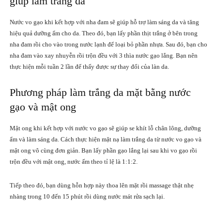
giúp làm trắng da
Nước vo gạo khi kết hợp với nha đam sẽ giúp hỗ trợ làm sáng da và tăng
hiệu quả dưỡng ẩm cho da. Theo đó, bạn lấy phần thịt trắng ở bên trong
nha đam rồi cho vào trong nước lạnh để loại bỏ phần nhựa. Sau đó, bạn cho
nha đam vào xay nhuyễn rồi trộn đều với 3 thìa nước gạo lắng. Bạn nên
thực hiện mỗi tuần 2 lần để thấy được sự thay đổi của làn da.
Phương pháp làm trắng da mặt bằng nước
gạo và mật ong
Mật ong khi kết hợp với nước vo gạo sẽ giúp se khít lỗ chân lông, dưỡng
ẩm và làm sáng da. Cách thực hiện mặt nạ làm trắng da từ nước vo gạo và
mật ong vô cùng đơn giản. Bạn lấy phần gạo lắng lại sau khi vo gạo rồi
trộn đều với mật ong, nước ấm theo tỉ lệ là 1:1:2.
Tiếp theo đó, bạn dùng hỗn hợp này thoa lên mặt rồi massage thật nhẹ
nhàng trong 10 đến 15 phút rồi dùng nước mát rửa sạch lại.