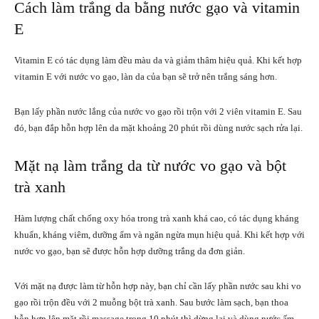
Cách làm trắng da bằng nước gạo và vitamin
E
Vitamin E
có tác dụng làm đều màu da và giảm thâm hiệu quả. Khi kết hợp
vitamin E với nước vo gạo, làn da của bạn sẽ trở nên trắng sáng hơn.
Bạn lấy phần nước lắng của nước vo gạo rồi trộn với 2 viên vitamin E. Sau
đó, bạn đắp hỗn hợp lên da mặt khoảng 20 phút rồi dùng nước sạch rửa lại.
Mặt nạ làm trắng da từ nước vo gạo và bột
trà xanh
Hàm lượng chất chống oxy hóa trong trà xanh khá cao, có tác dụng kháng
khuẩn, kháng viêm, dưỡng ẩm và ngăn ngừa mụn hiệu quả. Khi kết hợp với
nước vo gạo, bạn sẽ được hỗn hợp dưỡng trắng da đơn giản.
Với mặt nạ được làm từ hỗn hợp này, bạn chỉ cần lấy phần nước sau khi vo
gạo rồi trộn đều với 2 muỗng bột trà xanh. Sau bước làm sạch, bạn thoa
hỗn hợp lên mặt rồi massage trong 10 phút thì dừng lại và dùng nước ấm