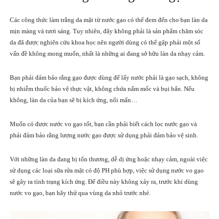
Các công thức làm trắng da mặt từ nước gạo có thể đem đến cho bạn làn da
mịn màng và tươi sáng. Tuy nhiên, đây không phải là sản phẩm chăm sóc
da đã được nghiên cứu khoa học nên người dùng có thể gặp phải một số
vấn đề không mong muốn, nhất là những ai đang sở hữu làn
da nhạy cảm
.
Bạn phải đảm bảo rằng gạo được dùng để lấy nước phải là gạo sạch, không
bị nhiễm thuốc bảo vệ thực vật, không chứa nấm mốc và bụi bẩn. Nếu
không, làn da của bạn sẽ bị kích ứng, nổi mẩn…
Muốn có được nước vo gạo tốt, bạn cần phải biết cách lọc nước gạo và
phải đảm bảo rằng lượng nước gạo được sử dụng phải đảm bảo vệ sinh.
Với những làn da đang bị tổn thương, dễ dị ứng hoặc nhạy cảm, ngoài việc
sử dụng các loại
sữa rửa mặt có độ PH phù hợp
, việc sử dụng nước vo gạo
sẽ gây ra tình trạng kích ứng. Để điều này không xảy ra, trước khi dùng
nước vo gạo, bạn hãy thử qua vùng da nhỏ trước nhé.