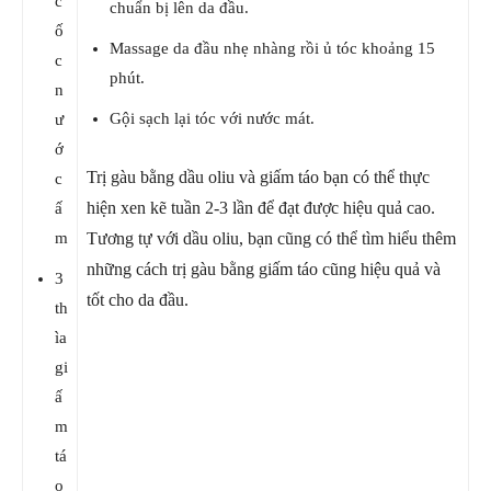
c
chuẩn bị lên da đầu.
ố
Massage da đầu nhẹ nhàng rồi ủ tóc khoảng 15
c
phút.
n
Gội sạch lại tóc với nước mát.
ư
ớ
Trị gàu bằng dầu oliu và giấm táo bạn có thể thực
c
hiện xen kẽ tuần 2-3 lần để đạt được hiệu quả cao.
ấ
m
Tương tự với dầu oliu, bạn cũng có thể tìm hiểu thêm
những cách trị gàu bằng giấm táo cũng hiệu quả và
3
tốt cho da đầu.
th
ìa
gi
ấ
m
tá
o