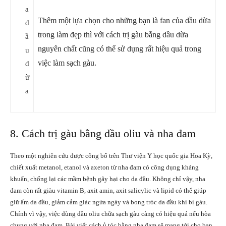
a
Thêm một lựa chọn cho những bạn là fan của dầu dừa
d
trong làm đẹp thì với cách trị gàu bằng dầu dừa
ầ
nguyên chất cũng có thể sử dụng rất hiệu quả trong
u
việc làm sạch gàu.
d
ừ
a
8. Cách trị gàu bằng dầu oliu và nha đam
Theo một nghiên cứu được công bố trên Thư viện Y học quốc gia Hoa Kỳ,
chiết xuất metanol, etanol và axeton từ nha đam có công dụng kháng
khuẩn, chống lại các mầm bệnh gây hại cho da đầu. Không chỉ vậy, nha
đam còn rất giàu vitamin B, axit amin, axit salicylic và lipid có thể giúp
giữ ẩm da đầu, giảm cảm giác ngứa ngáy và bong tróc da đầu khi bị gàu.
Chính vì vậy, việc dùng dầu oliu chữa sạch gàu càng có hiệu quả nếu hòa
chung với nha đam. Bài viết cách ủ tóc bằng nha đam sẽ mang tới cho bạn