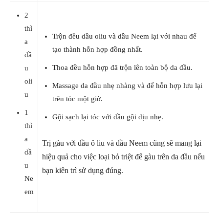
2
thì
Trộn đều dầu oliu và dầu Neem lại với nhau để
a
tạo thành hỗn hợp đồng nhất.
dầ
Thoa đều hỗn hợp đã trộn lên toàn bộ da đầu.
u
oli
Massage da đầu nhẹ nhàng và để hỗn hợp lưu lại
u
trên tóc một giờ.
1
Gội sạch lại tóc với dầu gội dịu nhẹ.
thì
a
Trị gàu với dầu ô liu và dầu Neem cũng sẽ mang lại
dầ
hiệu quả cho việc loại bỏ triệt để gàu trên da đầu nếu
u
bạn kiên trì sử dụng đúng.
Ne
em