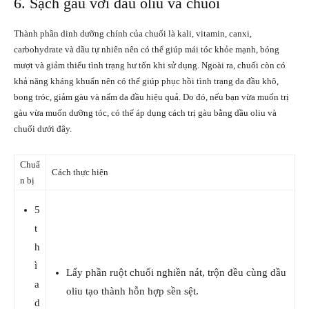
6. Sạch gàu với dầu oliu và chuối
Thành phần dinh dưỡng chính của chuối là kali, vitamin, canxi,
carbohydrate và dầu tự nhiên nên có thể giúp mái tóc khỏe mạnh, bóng
mượt và giảm thiểu tình trạng hư tổn khi sử dụng. Ngoài ra, chuối còn có
khả năng kháng khuẩn nên có thể giúp phục hồi tình trạng da đầu khô,
bong tróc, giảm gàu và nấm da đầu hiệu quả. Do đó, nếu bạn vừa muốn trị
gàu vừa muốn dưỡng tóc, có thể áp dụng cách trị gàu bằng dầu oliu và
chuối dưới đây.
Chuẩ
Cách thực hiện
n bị
5
t
h
ì
Lấy phần ruột chuối nghiền nát, trộn đều cùng dầu
a
oliu tạo thành hỗn hợp sền sệt.
d