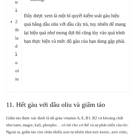
tr
à
Đây được xem là một bí quyết kiểm soát gàu hiệu
2
quả bằng dầu oliu với dầu cây trà, tuy nhiên để mang
th
lại hiệu quả như mong đợi thì cũng tùy vào quá trình
ìa
bạn thực hiện và mức độ gàu của bạn đang gặp phải.
d
ầ
u
ol
iu
11. Hết gàu với dầu oliu và giấm táo
Giấm táo được xác định là rất giàu vitamin A, E, B1, B2 và khoáng chất
như natri, magie, kali, photpho… có lợi cho cơ thể và sự phát triển của tóc.
Ngoài ra, giấm táo còn chứa nhiều axit tự nhiên như axit axetic, axit citric,