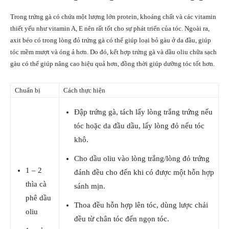
Trong trứng gà có chứa một lượng lớn protein, khoáng chất và các vitamin
thiết yếu như vitamin A, E nên rất tốt cho sự phát triển của tóc. Ngoài ra,
axit béo có trong lòng đỏ trứng gà có thể giúp loại bỏ gàu ở da đầu, giúp
tóc mềm mượt và óng ả hơn. Do đó, kết hợp trứng gà và dầu oliu chữa sạch
gàu có thể giúp nâng cao hiệu quả hơn, đồng thời giúp dưỡng tóc tốt hơn.
Chuẩn bị
Cách thực hiện
Đập trứng gà, tách lấy lòng trắng trứng nếu
tóc hoặc da đầu dầu, lấy lòng đỏ nếu tóc
khô.
Cho dầu oliu vào lòng trắng/lòng đỏ trứng
1 – 2
đánh đều cho đến khi có được một hỗn hợp
thìa cà
sánh mịn.
phê dầu
Thoa đều hỗn hợp lên tóc, dùng lược chải
oliu
đều từ chân tóc đến ngọn tóc.