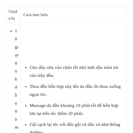
Chuẩ
Cách thực hiện
n bị
1
0
gi
ọt
ti
Cho dầu oliu vào chén rồi nhỏ tinh dầu tràm trà
n
vào trộn đều.
h
Thoa đều hỗn hợp này lên da đầu rồi thoa xuống
d
ngọn tóc.
ầ
u
Massage da đầu khoảng 10 phút rồi để hỗn hợp
tr
lưu lại trên tóc thêm 20 phút.
à
Gội sạch lại tóc với dầu gội và dầu xả như thông
m
thường.