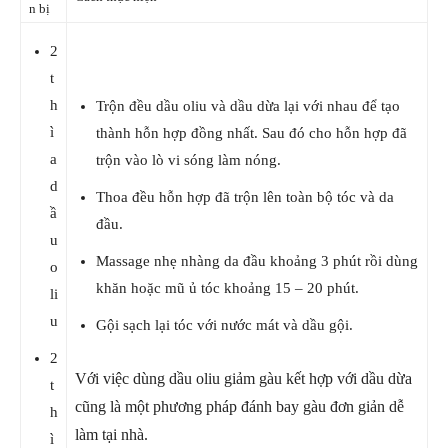
n bị
2
t
h
Trộn đều dầu oliu và dầu dừa lại với nhau để tạo
ì
thành hỗn hợp đồng nhất. Sau đó cho hỗn hợp đã
a
trộn vào lò vi sóng làm nóng.
d
Thoa đều hỗn hợp đã trộn lên toàn bộ tóc và da
ầ
đầu.
u
Massage nhẹ nhàng da đầu khoảng 3 phút rồi dùng
o
khăn hoặc mũ ủ tóc khoảng 15 – 20 phút.
li
u
Gội sạch lại tóc với nước mát và dầu gội.
2
Với việc dùng dầu oliu giảm gàu kết hợp với dầu dừa
t
cũng là một phương pháp đánh bay gàu đơn giản dễ
h
làm tại nhà.
ì