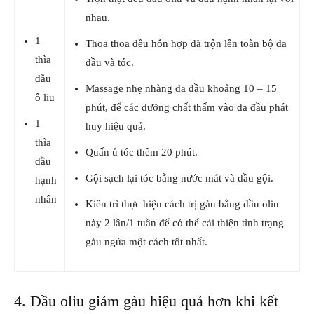
nhau.
1
Thoa thoa đều hỗn hợp đã trộn lên toàn bộ da
thìa
đầu và tóc.
dầu
Massage nhẹ nhàng da đầu khoảng 10 – 15
ô liu
phút, để các dưỡng chất thấm vào da đầu phát
1
huy hiệu quả.
thìa
Quấn ủ tóc thêm 20 phút.
dầu
Gội sạch lại tóc bằng nước mát và dầu gội.
hạnh
nhân
Kiên trì thực hiện cách trị gàu bằng dầu oliu
này 2 lần/1 tuần để có thể cải thiện tình trạng
gàu ngứa một cách tốt nhất.
4. Dầu oliu giảm gàu hiệu quả hơn khi kết