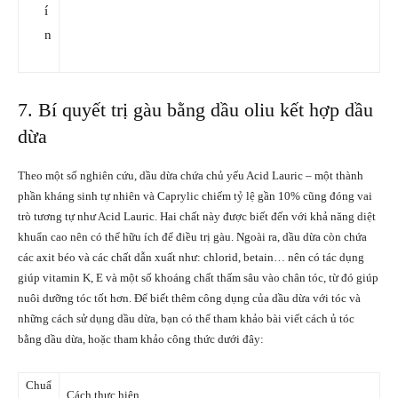
í
n
7. Bí quyết trị gàu bằng dầu oliu kết hợp dầu
dừa
Theo một số nghiên cứu, dầu dừa chứa chủ yếu Acid Lauric – một thành
phần kháng sinh tự nhiên và Caprylic chiếm tỷ lệ gần 10% cũng đóng vai
trò tương tự như Acid Lauric. Hai chất này được biết đến với khả năng diệt
khuẩn cao nên có thể hữu ích để điều trị gàu. Ngoài ra, dầu dừa còn chứa
các axit béo và các chất dẫn xuất như: chlorid, betain… nên có tác dụng
giúp vitamin K, E và một số khoáng chất thấm sâu vào chân tóc, từ đó giúp
nuôi dưỡng tóc tốt hơn. Để biết thêm công dụng của dầu dừa với tóc và
những cách sử dụng dầu dừa, bạn có thể tham khảo bài viết cách ủ tóc
bằng dầu dừa, hoặc tham khảo công thức dưới đây:
Chuẩ
Cách thực hiện