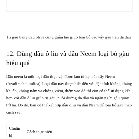
Trị gàu bằng dầu olive cùng giấm táo giúp loại bỏ các vảy gàu trên da đầu
12. Dùng dầu ô liu và dầu Neem loại bỏ gàu
hiệu quả
Dầu neem là một loại dầu thực vật được làm từ hạt của cây Neem
(Azadirachta indica). Loại dầu này được biết đến với đặc tính kháng kháng
khuẩn, kháng nấm và chống viêm, thêm vào đó thì còn có thể sử dụng kết
hợp với dầu ô liu giúp trị gàu, nuôi dưỡng da đầu và ngăn ngừa gàu quay
trở lại. Do đó, bạn có thể kết hợp dầu oliu và dầu Neem để loại bỏ gàu theo
cách sau:
Chuẩn
Cách thực hiện
bị