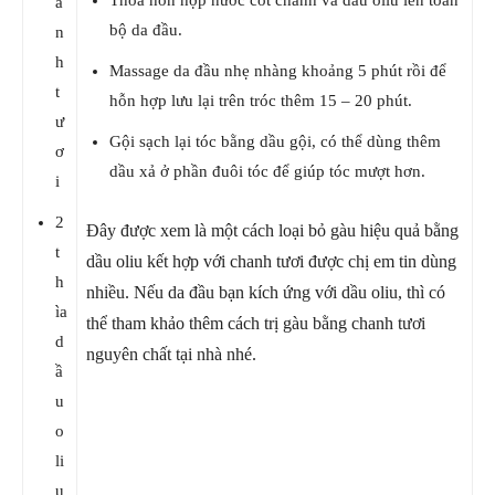
a
bộ da đầu.
n
h
Massage da đầu nhẹ nhàng khoảng 5 phút rồi để
t
hỗn hợp lưu lại trên tróc thêm 15 – 20 phút.
ư
Gội sạch lại tóc bằng dầu gội, có thể dùng thêm
ơ
dầu xả ở phần đuôi tóc để giúp tóc mượt hơn.
i
2
Đây được xem là một cách loại bỏ gàu hiệu quả bằng
t
dầu oliu kết hợp với chanh tươi được chị em tin dùng
h
nhiều. Nếu da đầu bạn kích ứng với dầu oliu, thì có
ìa
thể tham khảo thêm cách trị gàu bằng chanh tươi
d
nguyên chất tại nhà nhé.
ầ
u
o
li
u