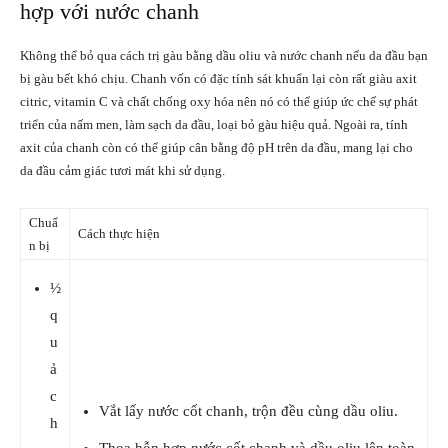
hợp với nước chanh
Không thể bỏ qua cách trị gàu bằng dầu oliu và nước chanh nếu da đầu bạn
bị gàu bết khó chịu. Chanh vốn có đặc tính sát khuẩn lại còn rất giàu axit
citric, vitamin C và chất chống oxy hóa nên nó có thể giúp ức chế sự phát
triển của nấm men, làm sạch da đầu, loại bỏ gàu hiệu quả. Ngoài ra, tính
axit của chanh còn có thể giúp cân bằng độ pH trên da đầu, mang lại cho
da đầu cảm giác tươi mát khi sử dụng.
Chuẩ
Cách thực hiện
n bị
½
q
u
ả
c
Vắt lấy nước cốt chanh, trộn đều cùng dầu oliu.
h
Thoa hỗn hợp nước cốt chanh và dầu oliu lên toàn