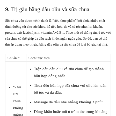
9. Trị gàu bằng dầu oliu và sữa chua
Sữa chua vốn được mệnh danh là “siêu thực phẩm” bởi chứa nhiều chất
dinh dưỡng tốt cho sức khỏe, hệ tiêu hóa, da và cả tóc như: lợi khuẩn,
protein, axit lactic, lysin, vitamin A và B… Theo một số thông tin, ủ tóc với
sữa chua có thể giúp da đầu sạch khỏe, ngăn ngừa gàu. Do đó, bạn có thể
thử áp dụng mẹo trị gàu bằng dầu oliu và sữa chua để loại bỏ gàu tại nhà.
Chuẩn bị
Cách thực hiện
Trộn đều dầu oliu và sữa chua để tạo thành
hỗn hợp đồng nhất.
Thoa đều hỗn hợp sữa chua với oliu lên toàn
½ hũ
bộ tóc và da đầu.
sữa
chua
Massage da đầu nhẹ nhàng khoảng 3 phút.
không
Dùng khăn hoặc mũ ủ trùm tóc trong khoảng
đường