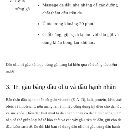
1 quả
Massage da đầu nhẹ nhàng để các dưỡng
trứng gà
chất thấm đều trên da.
Ủ tóc trong khoảng 20 phút.
Cuối cùng, gội sạch lại tóc với dầu gội và
dùng khăn bông lau khô tóc.
Dầu oliu trị gàu kết hợp trứng gà mang lại hiệu quả và dưỡng tóc mềm
mượt
3. Trị gàu bằng dầu oliu và dầu hạnh nhân
Bản thân dầu hạnh nhân rất giàu vitamin (E, A , D), kali, protein, kẽm, axit
oleic và linoleic,… nên mang lại rất nhiều công dụng kỳ diệu cho da, tóc
và sức khỏe. Điều đặc biệt nhất là dầu hạnh nhân có đặc tính chống viêm
nên có thể giúp loại bỏ tế bào chết và các vảy gàu trên da đầu, giữ cho da
đầu luôn sạch sẽ. Do đó, khi bạn sử dụng dầu oliu trị gàu cùng dầu hạnh