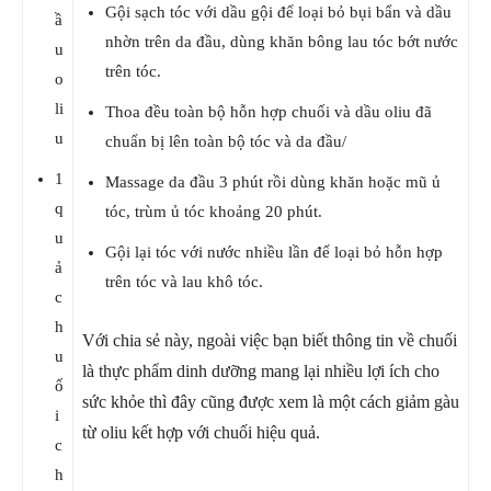
Gội sạch tóc với dầu gội để loại bỏ bụi bẩn và dầu
ầ
nhờn trên da đầu, dùng khăn bông lau tóc bớt nước
u
trên tóc.
o
li
Thoa đều toàn bộ hỗn hợp chuối và dầu oliu đã
u
chuẩn bị lên toàn bộ tóc và da đầu/
1
Massage da đầu 3 phút rồi dùng khăn hoặc mũ ủ
q
tóc, trùm ủ tóc khoảng 20 phút.
u
Gội lại tóc với nước nhiều lần để loại bỏ hỗn hợp
ả
trên tóc và lau khô tóc.
c
h
Với chia sẻ này, ngoài việc bạn biết thông tin về chuối
u
là thực phẩm dinh dưỡng mang lại nhiều lợi ích cho
ố
sức khỏe thì đây cũng được xem là một cách giảm gàu
i
từ oliu kết hợp với chuối hiệu quả.
c
h