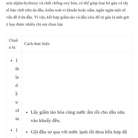
axit alpha-hydroxy và chất chống oxy hóa, có thể giúp loại bỏ gàu và tẩy
tế bào chết trên da đầu, kiểm soát vi khuẩn hoặc nấm, ngăn ngừa một số
vấn đề ở da đầu. Vì vậy, kết hợp giấm táo và dầu oliu để trị gàu là một gợi
ý hay được nhiều chị em chọn lựa.
Chuẩ
Cách thực hiện
n bị
1
th
ìa
d
ầ
u
ol
Lấy giấm táo hòa cùng nước ấm rồi cho dầu oliu
iu
vào khuấy đều.
1
Gội đầu sơ qua với nước lạnh rồi thoa hỗn hợp đã