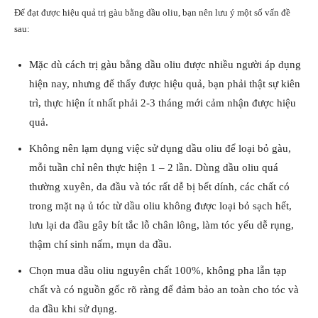
Để đạt được hiệu quả trị gàu bằng dầu oliu, bạn nên lưu ý một số vấn đề
sau:
Mặc dù cách trị gàu bằng dầu oliu được nhiều người áp dụng
hiện nay, nhưng để thấy được hiệu quả, bạn phải thật sự kiên
trì, thực hiện ít nhất phải 2-3 tháng mới cảm nhận được hiệu
quả.
Không nên lạm dụng việc sử dụng dầu oliu để loại bỏ gàu,
mỗi tuần chỉ nên thực hiện 1 – 2 lần. Dùng dầu oliu quá
thường xuyên, da đầu và tóc rất dễ bị bết dính, các chất có
trong mặt nạ ủ tóc từ dầu oliu không được loại bỏ sạch hết,
lưu lại da đầu gây bít tắc lỗ chân lông, làm tóc yếu dễ rụng,
thậm chí sinh nấm, mụn da đầu.
Chọn mua dầu oliu nguyên chất 100%, không pha lẫn tạp
chất và có nguồn gốc rõ ràng để đảm bảo an toàn cho tóc và
da đầu khi sử dụng.