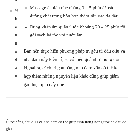
Massage da đầu nhẹ nhàng 3 – 5 phút để các
½
dưỡng chất trong hỗn hợp thấm sâu vào da đầu.
b
ẹ
Dùng khăn ấm quấn ủ tóc khoảng 20 – 25 phút rồi
n
gội sạch lại tóc với nước ấm.
h
Bạn nên thực hiện phương pháp trị gàu từ dầu oliu và
a
đ
nha đam này kiên trì, sẽ có hiệu quả như mong đợi.
a
Ngoài ra, cách trị gàu bằng nha đam vẫn có thể kết
m
hợp thêm những nguyên liệu khác cũng giúp giảm
gàu hiệu quả đấy nhé.
Ủ tóc bằng dầu oliu và nha đam có thể giúp tình trạng bong tróc da đầu do
gàu