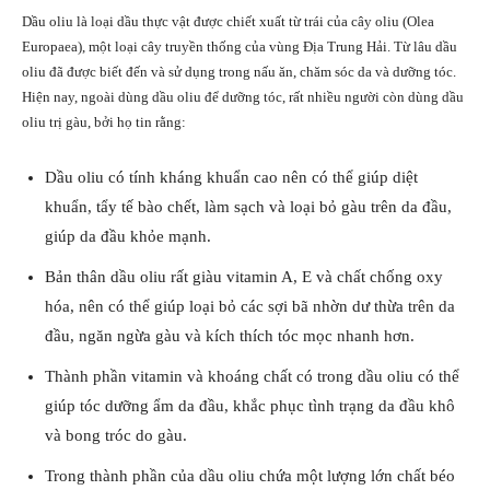
Dầu oliu là loại dầu thực vật được chiết xuất từ trái của cây oliu (Olea
Europaea), một loại cây truyền thống của vùng Địa Trung Hải. Từ lâu dầu
oliu đã được biết đến và sử dụng trong nấu ăn, chăm sóc da và dưỡng tóc.
Hiện nay, ngoài dùng dầu oliu để dưỡng tóc, rất nhiều người còn dùng dầu
oliu trị gàu, bởi họ tin rằng:
Dầu oliu có tính kháng khuẩn cao nên có thể giúp diệt
khuẩn, tẩy tế bào chết, làm sạch và loại bỏ gàu trên da đầu,
giúp da đầu khỏe mạnh.
Bản thân dầu oliu rất giàu vitamin A, E và chất chống oxy
hóa, nên có thể giúp loại bỏ các sợi bã nhờn dư thừa trên da
đầu, ngăn ngừa gàu và kích thích tóc mọc nhanh hơn.
Thành phần vitamin và khoáng chất có trong dầu oliu có thể
giúp tóc dưỡng ẩm da đầu, khắc phục tình trạng da đầu khô
và bong tróc do gàu.
Trong thành phần của dầu oliu chứa một lượng lớn chất béo