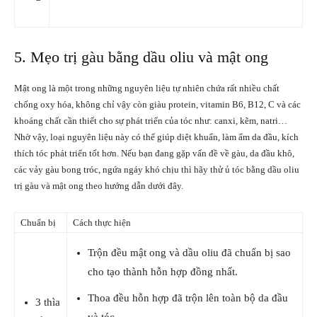
5. Mẹo trị gàu bằng dầu oliu và mật ong
Mật ong là một trong những nguyên liệu tự nhiên chứa rất nhiều chất
chống oxy hóa, không chỉ vậy còn giàu protein, vitamin B6, B12, C và các
khoáng chất cần thiết cho sự phát triển của tóc như: canxi, kẽm, natri…
Nhờ vậy, loại nguyên liệu này có thể giúp diệt khuẩn, làm ẩm da đầu, kích
thích tóc phát triển tốt hơn. Nếu bạn đang gặp vấn đề về gàu, da đầu khô,
các vảy gàu bong tróc, ngứa ngáy khó chịu thì hãy thử ủ tóc bằng dầu oliu
trị gàu và mật ong theo hướng dẫn dưới đây.
Chuẩn bị
Cách thực hiện
Trộn đều mật ong và dầu oliu đã chuẩn bị sao
cho tạo thành hỗn hợp đồng nhất.
Thoa đều hỗn hợp đã trộn lên toàn bộ da đầu
3 thìa
và tóc.