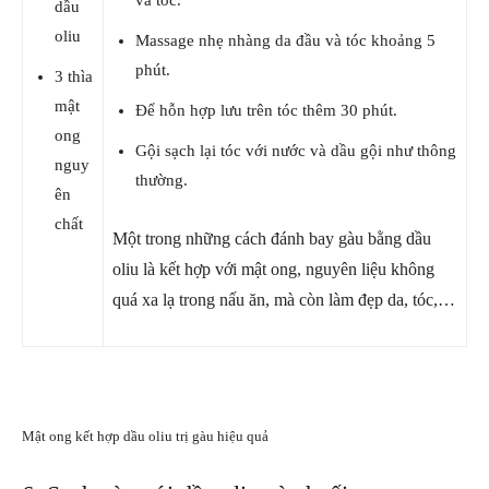
dầu
oliu
Massage nhẹ nhàng da đầu và tóc khoảng 5
phút.
3 thìa
mật
Để hỗn hợp lưu trên tóc thêm 30 phút.
ong
Gội sạch lại tóc với nước và dầu gội như thông
nguy
thường.
ên
chất
Một trong những cách đánh bay gàu bằng dầu
oliu là kết hợp với mật ong, nguyên liệu không
quá xa lạ trong nấu ăn, mà còn làm đẹp da, tóc,…
Mật ong kết hợp dầu oliu trị gàu hiệu quả