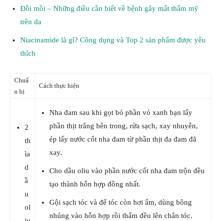
Đồi mồi – Những điều cần biết về bệnh gây mất thẩm mỹ
trên da
Niacinamide là gì? Công dụng và Top 2 sản phẩm được yêu
thích
Chuẩ
Cách thực hiện
n bị
Nha đam sau khi gọt bỏ phần vỏ xanh bạn lấy
phần thịt trắng bên trong, rửa sạch, xay nhuyễn,
2
ép lấy nước cốt nha đam từ phần thịt đa đam đã
th
xay.
ìa
d
Cho dầu oliu vào phần nước cốt nha đam trộn đều
ầ
tạo thành hỗn hợp đồng nhất.
u
Gội sạch tóc và để tóc còn hơi ẩm, dùng bông
ol
nhúng vào hỗn hợp rồi thấm đều lên chân tóc.
iu