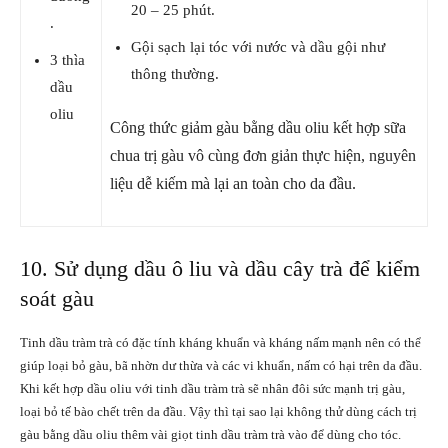
20 – 25 phút.
.
Gội sạch lại tóc với nước và dầu gội như
3 thìa
thông thường.
dầu
oliu
Công thức giảm gàu bằng dầu oliu kết hợp sữa
chua trị gàu vô cùng đơn giản thực hiện, nguyên
liệu dễ kiếm mà lại an toàn cho da đầu.
10. Sử dụng dầu ô liu và dầu cây trà để kiểm
soát gàu
Tinh dầu tràm trà có đặc tính kháng khuẩn và kháng nấm mạnh nên có thể
giúp loại bỏ gàu, bã nhờn dư thừa và các vi khuẩn, nấm có hại trên da đầu.
Khi kết hợp dầu oliu với tinh dầu tràm trà sẽ nhân đôi sức mạnh trị gàu,
loại bỏ tế bào chết trên da đầu. Vậy thì tại sao lại không thử dùng cách trị
gàu bằng dầu oliu thêm vài giọt tinh dầu tràm trà vào để dùng cho tóc.