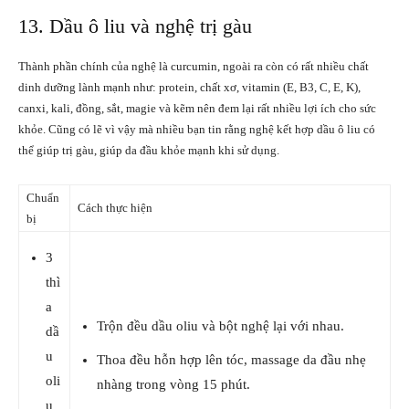
13. Dầu ô liu và nghệ trị gàu
Thành phần chính của nghệ là curcumin, ngoài ra còn có rất nhiều chất
dinh dưỡng lành mạnh như: protein, chất xơ, vitamin (E, B3, C, E, K),
canxi, kali, đồng, sắt, magie và kẽm nên đem lại rất nhiều lợi ích cho sức
khỏe. Cũng có lẽ vì vậy mà nhiều bạn tin rằng nghệ kết hợp dầu ô liu có
thể giúp trị gàu, giúp da đầu khỏe mạnh khi sử dụng.
Chuẩn
Cách thực hiện
bị
3
thì
a
Trộn đều dầu oliu và bột nghệ lại với nhau.
dầ
u
Thoa đều hỗn hợp lên tóc, massage da đầu nhẹ
oli
nhàng trong vòng 15 phút.
u