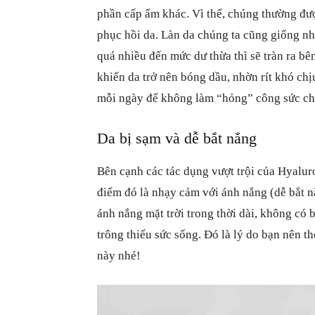
phần cấp ẩm khác. Vì thế, chúng thường đư
phục hồi da. Làn da chúng ta cũng giống nh
quá nhiều đến mức dư thừa thì sẽ tràn ra bê
khiến da trở nên bóng dầu, nhờn rít khó chị
mỗi ngày để không làm “hỏng” công sức ch
Da bị sạm và dễ bắt nắng
Bên cạnh các tác dụng vượt trội của Hyaluro
điểm đó là nhạy cảm với ánh nắng (dễ bắt n
ánh nắng mặt trời trong thời dài, không có
trông thiếu sức sống. Đó là lý do bạn nên 
này nhé!