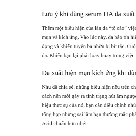
Lưu ý khi dùng serum HA da xuất
Thêm một biểu hiện của làn da “tố cáo” việc
mụn và kích ứng. Vào lúc này, da báo tín h
đọng và khiến tuyến bã nhờn bị bít tắc. Cu
da. Khiến bạn lại phải loay hoay trong việc
Da xuất hiện mụn kích ứng khi dù
Như đã chia sẻ, những biểu hiện nêu trên c
cách nên mới gây ra tình trạng hút ẩm ngư
hiệu thực sự của nó, bạn cần điều chỉnh nhữ
tổng hợp những sai lầm bạn thường mắc phả
Acid chuẩn hơn nhé!