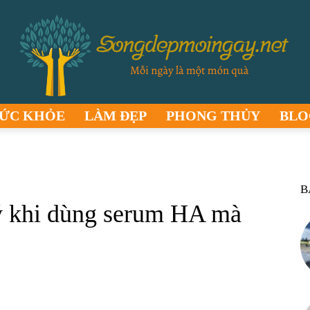
ỨC KHỎE
LÀM ĐẸP
PHONG THỦY
BLO
songdepmoingay.net
B
ý khi dùng serum HA mà
–