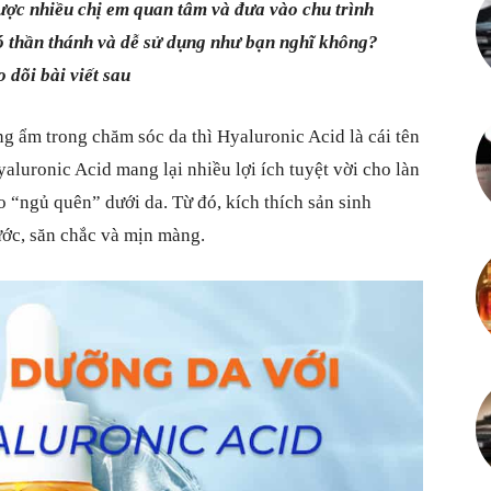
ược nhiều chị em quan tâm và đưa vào chu trình
Mỗi
ó thần thánh và dễ sử dụng như bạn nghĩ không?
 dõi bài viết sau
 ẩm trong chăm sóc da thì Hyaluronic Acid là cái tên
luronic Acid mang lại nhiều lợi ích tuyệt vời cho làn
ngày
o “ngủ quên” dưới da. Từ đó, kích thích sản sinh
ước, săn chắc và mịn màng.
là
một