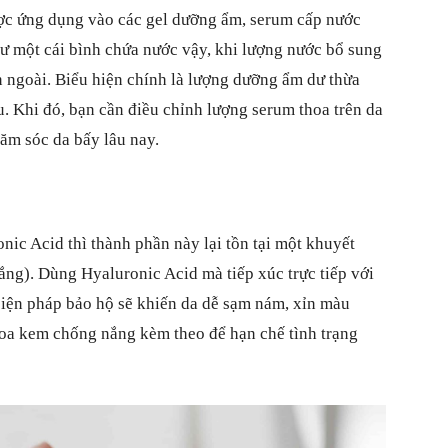
ợc ứng dụng vào các gel dưỡng ẩm, serum cấp nước
ư một cái bình chứa nước vậy, khi lượng nước bổ sung
n ngoài. Biểu hiện chính là lượng dưỡng ẩm dư thừa
u. Khi đó, bạn cần điều chỉnh lượng serum thoa trên da
ăm sóc da bấy lâu nay.
nic Acid thì thành phần này lại tồn tại một khuyết
ắng). Dùng Hyaluronic Acid mà tiếp xúc trực tiếp với
 biện pháp bảo hộ sẽ khiến da dễ sạm nám, xỉn màu
thoa kem chống nắng kèm theo để hạn chế tình trạng