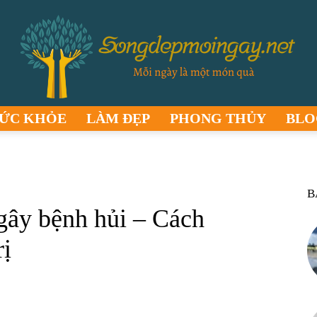
ỨC KHỎE
LÀM ĐẸP
PHONG THỦY
BLO
songdepmoingay.net
B
ây bệnh hủi – Cách
rị
–