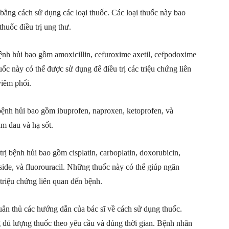
 bằng cách sử dụng các loại thuốc. Các loại thuốc này bao
huốc điều trị ung thư.
ệnh hủi bao gồm amoxicillin, cefuroxime axetil, cefpodoxime
huốc này có thể được sử dụng để điều trị các triệu chứng liên
viêm phổi.
bệnh hủi bao gồm ibuprofen, naproxen, ketoprofen, và
m đau và hạ sốt.
rị bệnh hủi bao gồm cisplatin, carboplatin, doxorubicin,
side, và fluorouracil. Những thuốc này có thể giúp ngăn
 triệu chứng liên quan đến bệnh.
tuân thủ các hướng dẫn của bác sĩ về cách sử dụng thuốc.
đủ lượng thuốc theo yêu cầu và đúng thời gian. Bệnh nhân