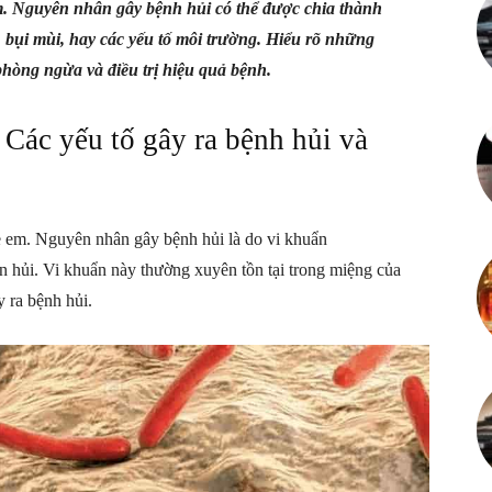
em. Nguyên nhân gây bệnh hủi có thể được chia thành
Mỗi
, bụi mùi, hay các yếu tố môi trường. Hiểu rõ những
hòng ngừa và điều trị hiệu quả bệnh.
Các yếu tố gây ra bệnh hủi và
ngày
ẻ em. Nguyên nhân gây bệnh hủi là do vi khuẩn
n hủi. Vi khuẩn này thường xuyên tồn tại trong miệng của
y ra bệnh hủi.
là
một