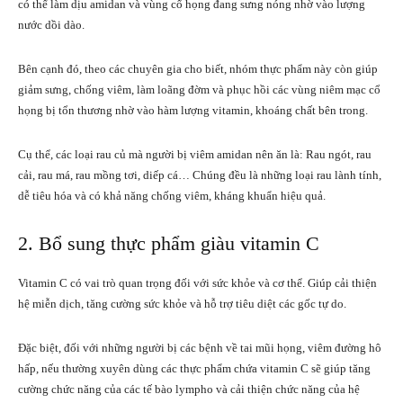
có thể làm dịu amidan và vùng cổ họng đang sưng nóng nhờ vào lượng
nước dồi dào.
Bên cạnh đó, theo các chuyên gia cho biết, nhóm thực phẩm này còn giúp
giảm sưng, chống viêm, làm loãng đờm và phục hồi các vùng niêm mạc cổ
họng bị tổn thương nhờ vào hàm lượng vitamin, khoáng chất bên trong.
Cụ thể, các loại rau củ mà người bị viêm amidan nên ăn là: Rau ngót, rau
cải, rau má, rau mồng tơi, diếp cá… Chúng đều là những loại rau lành tính,
dễ tiêu hóa và có khả năng chống viêm, kháng khuẩn hiệu quả.
2. Bổ sung thực phẩm giàu vitamin C
Vitamin C có vai trò quan trọng đối với sức khỏe và cơ thể. Giúp cải thiện
hệ miễn dịch, tăng cường sức khỏe và hỗ trợ tiêu diệt các gốc tự do.
Đặc biệt, đối với những người bị các bệnh về tai mũi họng, viêm đường hô
hấp, nếu thường xuyên dùng các thực phẩm chứa vitamin C sẽ giúp tăng
cường chức năng của các tế bào lympho và cải thiện chức năng của hệ