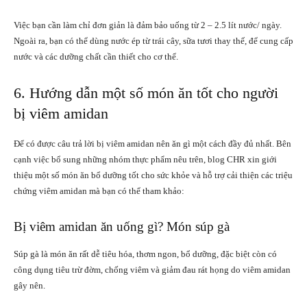
Việc bạn cần làm chỉ đơn giản là đảm bảo uống từ 2 – 2.5 lít nước/ ngày.
Ngoài ra, bạn có thể dùng nước ép từ trái cây, sữa tươi thay thế, để cung cấp
nước và các dưỡng chất cần thiết cho cơ thể.
6. Hướng dẫn một số món ăn tốt cho người
bị viêm amidan
Để có được câu trả lời bị viêm amidan nên ăn gì một cách đầy đủ nhất. Bên
cạnh việc bổ sung những nhóm thực phẩm nêu trên, blog
CHR
xin giới
thiệu một số món ăn bổ dưỡng tốt cho sức khỏe và hỗ trợ cải thiện các triệu
chứng viêm amidan mà bạn có thể tham khảo:
Bị viêm amidan ăn uống gì? Món súp gà
Súp gà là món ăn rất dễ tiêu hóa, thơm ngon, bổ dưỡng, đặc biệt còn có
công dụng tiêu trừ đờm, chống viêm và giảm đau rát họng do viêm amidan
gây nên.