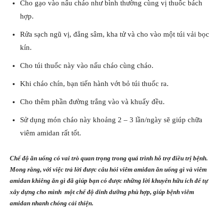
Cho gạo vào nấu cháo như bình thường cùng vị thuốc bách
hợp.
Rửa sạch ngũ vị, đẳng sâm, kha tử và cho vào một túi vải bọc
kín.
Cho túi thuốc này vào nấu cháo cùng cháo.
Khi cháo chín, bạn tiến hành vớt bỏ túi thuốc ra.
Cho thêm phần đường trắng vào và khuấy đều.
Sử dụng món cháo này khoảng 2 – 3 lần/ngày sẽ giúp chữa
viêm amidan rất tốt.
Chế độ ăn uống có vai trò quan trọng trong quá trình hỗ trợ điều trị bệnh.
Mong rằng, với việc trả lời được câu hỏi viêm amidan ăn uống gì và viêm
amidan khiêng ăn gì đã giúp bạn có được những lời khuyên hữu ích để tự
xây dựng cho mình một chế độ dinh dưỡng phù hợp, giúp bệnh viêm
amidan nhanh chóng cải thiện.