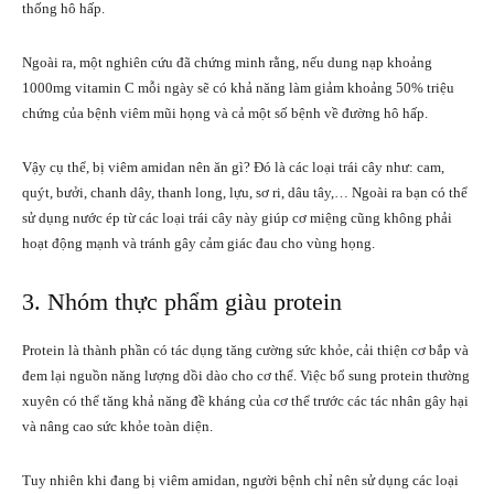
thống hô hấp.
Ngoài ra, một nghiên cứu đã chứng minh rằng, nếu dung nạp khoảng
1000mg vitamin C mỗi ngày sẽ có khả năng làm giảm khoảng 50% triệu
chứng của bệnh viêm mũi họng và cả một số bệnh về đường hô hấp.
Vậy cụ thể, bị viêm amidan nên ăn gì? Đó là các loại trái cây như: cam,
quýt, bưởi, chanh dây, thanh long, lựu, sơ ri, dâu tây,… Ngoài ra bạn có thể
sử dụng nước ép từ các loại trái cây này giúp cơ miệng cũng không phải
hoạt động mạnh và tránh gây cảm giác đau cho vùng họng.
3. Nhóm thực phẩm giàu protein
Protein là thành phần có tác dụng tăng cường sức khỏe, cải thiện cơ bắp và
đem lại nguồn năng lượng dồi dào cho cơ thể. Việc bổ sung protein thường
xuyên có thể tăng khả năng đề kháng của cơ thể trước các tác nhân gây hại
và nâng cao sức khỏe toàn diện.
Tuy nhiên khi đang bị viêm amidan, người bệnh chỉ nên sử dụng các loại