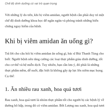
Chế độ dinh dưỡng có vai trò quan trọng
Với những lý do trên, khi bị viêm amidan, người bệnh cần phải duy trì một
chế độ dinh dưỡng khoa học để ngăn ngừa và phòng tránh những biến
chứng nguy hiểm của bệnh.
Khi bị viêm amidan ăn uống gì?
Trả lời cho câu hỏi bị viêm amidan ăn uống gì
, bác sĩ Bùi Thanh Tùng cho
biết: Người bệnh nên tăng cường các loại thực phẩm giàu dinh dưỡng, tốt
cho cơ thể và hệ miễn dịch. Tuy nhiên, bạn cần lưu ý, đó phải là những
thực phẩm mềm, dễ nuốt, đặc biệt là không gây áp lực lên niêm mạc họng.
Cụ thể:
1. Ăn nhiều rau xanh, hoa quả tươi
Rau xanh, hoa quả tươi là nhóm thực phẩm tốt cho người bị các bệnh lý về
đường hô hấp, trong đó có viêm amidan. Bởi Lượng rau xanh, hoa quả tươi