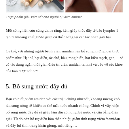
Thực phẩm giàu kẽm tốt cho người bị viêm amidan
Một số nghiên cứu cũng chỉ ra rằng, kẽm giúp thúc đẩy tế bào lympho T
tạo ra khoáng chất, từ đó giúp cơ thể chống lại các tác nhân gây hại.
Cụ thể, với những người bệnh viêm amidan nên bổ sung những loại thực
phẩm như: Hạt bí, hạt điều, óc chó, hàu, rong biển, hạt kiều mạch, gan,… sẽ
có tác dụng ngắn thời gian
điều trị viêm amidan tại nhà
và bảo vệ sức khỏe
của bạn được tốt hơn.
5. Bổ sung nước đầy đủ
Bạn có biết, viêm amidan với các triệu chứng như sốt, khoang miệng khô
rát, sưng nóng sẽ khiến cơ thể mất nước nhanh chóng. Chính vì vậy, việc
bổ sung nước đầy đủ sẽ giúp làm dịu cổ họng, bù nước và cân bằng điện
giải. Từ đó còn hỗ trợ điều hòa thân nhiệt, giảm tình trạng viêm ở amidan
và đẩy lùi tình trạng khàn giọng, mất tiếng,…