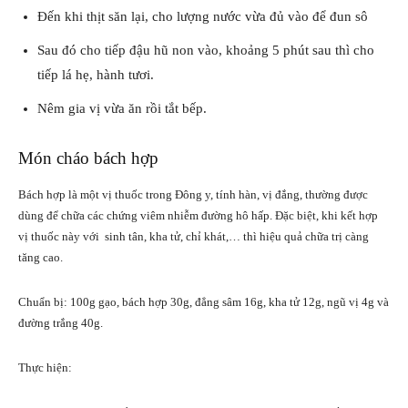
Đến khi thịt săn lại, cho lượng nước vừa đủ vào để đun sô
Sau đó cho tiếp đậu hũ non vào, khoảng 5 phút sau thì cho
tiếp lá hẹ, hành tươi.
Nêm gia vị vừa ăn rồi tắt bếp.
Món cháo bách hợp
Bách hợp là một vị thuốc trong Đông y, tính hàn, vị đắng, thường được
dùng để chữa các chứng viêm nhiễm đường hô hấp. Đặc biệt, khi kết hợp
vị thuốc này với sinh tân, kha tử, chỉ khát,… thì hiệu quả chữa trị càng
tăng cao.
Chuẩn bị: 100g gạo, bách hợp 30g, đẳng sâm 16g, kha tử 12g, ngũ vị 4g và
đường trắng 40g.
Thực hiện: