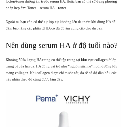
lotion/toner dưỡng ẩm trước serum HA. Hoặc bạn có thể sử dụng phương
pháp kẹp ẩm: Toner – serum HA – toner.
Ngoài ra, bạn còn có thể xịt lớp xịt khoáng lên da trước khi dùng HA để
đảm bảo rằng các phân tử HA có đủ độ ẩm cung cấp cho da bạn.
Nên dùng serum HA ở độ tuổi nào?
Khoảng 50% lượng HA trong cơ thể tập trung tại khu vực collagen ở lớp
trung bì của làn da. HA đóng vai trò như “nguồn sữa mẹ” nuôi dưỡng lớp
màng collagen. Khi collagen được chăm sóc tốt, da sẽ có độ đàn hồi, các
nếp nhăn theo đó cũng được làm đầy.