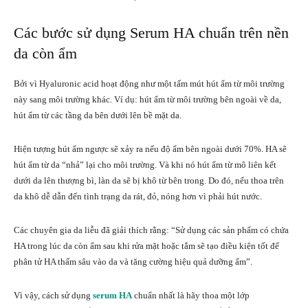
Các bước sử dụng Serum HA chuẩn
trên nền
da còn ẩm
Bởi vì Hyaluronic acid hoạt động như một tấm mút hút ẩm từ môi trường
này sang môi trường khác. Ví dụ: hút ẩm từ môi trường bên ngoài về da,
hút ẩm từ các tầng da bên dưới lên bề mặt da.
Hiện tượng hút ẩm ngược sẽ xảy ra nếu độ ẩm bên ngoài dưới 70%. HA sẽ
hút ẩm từ da “nhả” lại cho môi trường. Và khi nó hút ẩm từ mô liên kết
dưới da lên thượng bì, làn da sẽ bị khô từ bên trong. Do đó, nếu thoa trên
da khô dễ dẫn đến tình trạng da rát, đỏ, nóng hơn vì phải hút nước.
Các chuyên gia da liễu đã giải thích rằng: “Sử dụng các sản phẩm có chứa
HA trong lúc da còn ẩm sau khi rửa mặt hoặc tắm sẽ tạo điều kiện tốt để
phân tử HA thấm sâu vào da và tăng cường hiệu quả dưỡng ẩm”.
Vì vậy, cách sử dụng
serum HA
chuẩn nhất là hãy thoa một lớp