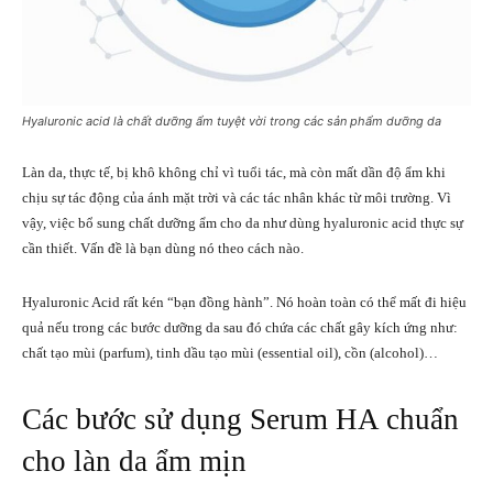
Hyaluronic acid là chất dưỡng ẩm tuyệt vời trong các sản phẩm dưỡng da
Làn da, thực tế, bị khô không chỉ vì tuổi tác, mà còn mất dần độ ẩm khi
chịu sự tác động của ánh mặt trời và các tác nhân khác từ môi trường. Vì
vậy, việc bổ sung chất dưỡng ẩm cho da như dùng hyaluronic acid thực sự
cần thiết. Vấn đề là bạn dùng nó theo cách nào.
Hyaluronic Acid rất kén “bạn đồng hành”. Nó hoàn toàn có thể mất đi hiệu
quả nếu trong các bước dưỡng da sau đó chứa các chất gây kích ứng như:
chất tạo mùi (parfum), tinh dầu tạo mùi (essential oil), cồn (alcohol)…
Các bước sử dụng Serum HA chuẩn
cho làn da ẩm mịn