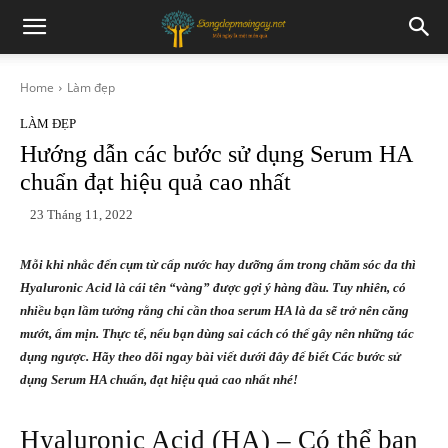
Home
Làm đẹp
LÀM ĐẸP
Hướng dẫn các bước sử dụng Serum HA
chuẩn đạt hiệu quả cao nhất
23 Tháng 11, 2022
Mỗi khi nhắc đến cụm từ cấp nước hay dưỡng ẩm trong chăm sóc da thì
Hyaluronic Acid là cái tên “vàng” được gợi ý hàng đầu. Tuy nhiên, có
nhiều bạn lầm tưởng rằng chỉ cần thoa serum HA là da sẽ trở nên căng
mướt, ẩm mịn. Thực tế, nếu bạn dùng sai cách có thể gây nên những tác
dụng ngược. Hãy theo dõi ngay bài viết dưới đây để biết
Các bước sử
dụng Serum HA chuẩn
, đạt hiệu quả cao nhất nhé!
Hyaluronic Acid (HA) – Có thể bạn