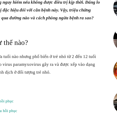
g nguy hiểm nếu không được điều trị kịp thời. Đáng lo
Mỗi
ị đặc hiệu đối với căn bệnh này. Vậy, triệu chứng
lây qua đường nào và cách phòng ngừa bệnh ra sao?
ngày
 thế nào?
ứa tuổi nào nhưng phổ biến ở trẻ nhỏ từ 2 đến 12 tuổi
do virus paramyxovirus gây ra và được xếp vào dạng
nh dịch ở đối tượng trẻ nhỏ.
là
hồi phục
một
au hồi phục