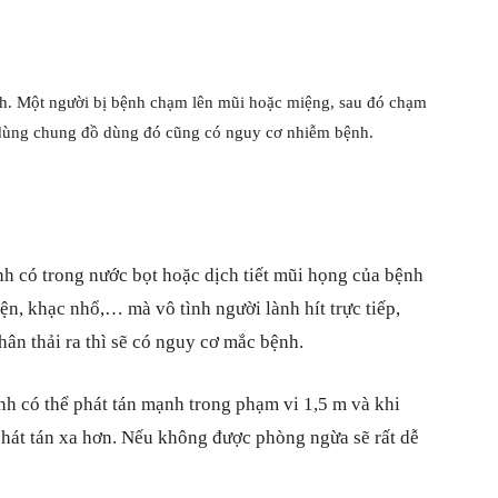
nh. Một người bị bệnh chạm lên mũi hoặc miệng, sau đó chạm
 dùng chung đồ dùng đó cũng có nguy cơ nhiễm bệnh.
ệnh có trong nước bọt hoặc dịch tiết mũi họng của bệnh
ện, khạc nhổ,… mà vô tình người lành hít trực tiếp,
ân thải ra thì sẽ có nguy cơ mắc bệnh.
h có thể phát tán mạnh trong phạm vi 1,5 m và khi
 phát tán xa hơn. Nếu không được phòng ngừa sẽ rất dễ