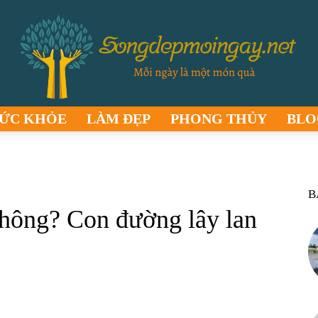
ỨC KHỎE
LÀM ĐẸP
PHONG THỦY
BLO
songdepmoingay.net
B
không? Con đường lây lan
–