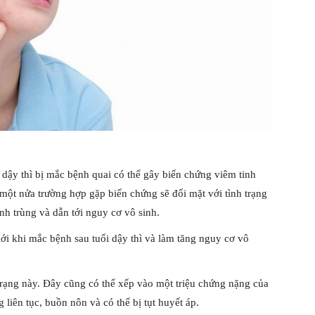
 dậy thì bị mắc bệnh quai có thể gây biến chứng viêm tinh
ột nửa trường hợp gặp biến chứng sẽ đối mặt với tình trạng
inh trùng và dẫn tới nguy cơ vô sinh.
iới khi mắc bệnh sau tuổi dậy thì và làm tăng nguy cơ vô
 trạng này. Đây cũng có thể xếp vào một triệu chứng nặng của
liên tục, buồn nôn và có thể bị tụt huyết áp.