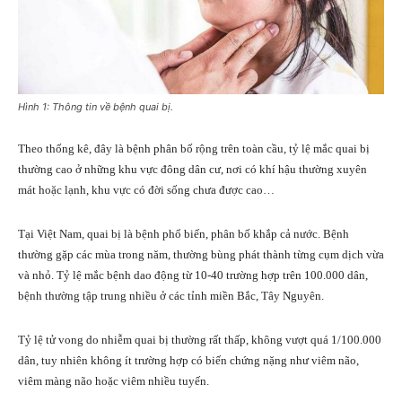
Hình 1: Thông tin về bệnh quai bị.
Theo thống kê, đây là bệnh phân bố rộng trên toàn cầu, tỷ lệ mắc quai bị
thường cao ở những khu vực đông dân cư, nơi có khí hậu thường xuyên
mát hoặc lạnh, khu vực có đời sống chưa được cao…
Tại Việt Nam, quai bị là bệnh phổ biến, phân bố khắp cả nước. Bệnh
thường gặp các mùa trong năm, thường bùng phát thành từng cụm dịch vừa
và nhỏ. Tỷ lệ mắc bệnh dao động từ 10-40 trường hợp trên 100.000 dân,
bệnh thường tập trung nhiều ở các tỉnh miền Bắc, Tây Nguyên.
Tỷ lệ tử vong do nhiễm quai bị thường rất thấp, không vượt quá 1/100.000
dân, tuy nhiên không ít trường hợp có biến chứng nặng như viêm não,
viêm màng não hoặc viêm nhiều tuyến.